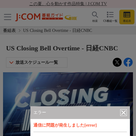
この夏、心を動かす作品特集 | J:COM TV
検索
CS番組一覧
番組表
番組表
US Closing Bell Overtime - 日経CNBC
US Closing Bell Overtime - 日経CNBC
放送スケジュール一覧
エラー
通信に問題が発生しました[error]