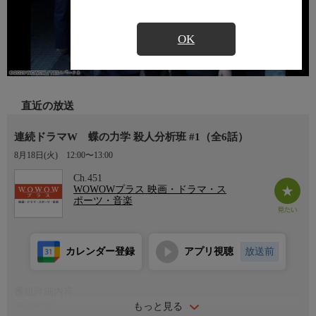
OK
直近の放送
連続ドラマW 蝶の力学 殺人分析班 #1（全6話）
8月18日(火)
12:00〜13:00
Ch.451
WOWOWプラス 映画・ドラマ・ス
ポーツ・音楽
カレンダー登録
アプリ視聴
放送前
番組詳細内容
もっと見る
番組内容