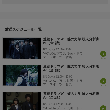
2019年 日本
原作：麻見和史『蝶の力学 警視庁殺人分析班』（講談社文庫
刊）
監督：内片輝
出演：木村文乃、青木崇高、渡辺いっけい、北見敏之、藤本隆
宏、小柳友／神野三鈴、勝村政信、段田安則、仲村トオル／菊地
放送スケジュール一覧
凛子
連続ドラマW 蝶の力学 殺人分析班
番組詳細
#1（全6話）
第1話：警視庁捜査一課十一係の刑事・如月塔子が最も信頼する
8/18(火)
12:00～13:00
相棒・鷹野秀昭の公安部への異動があと数日後に迫っていた。そ
WOWOWプラス 映画・ドラ
んな中、資産家・天野の自宅で猟奇殺人事件が発生。遺体の首は
マ・スポーツ・音楽
切り裂かれ、“青い花”が活けられていた。天野の妻・真弓の行方
連続ドラマW 蝶の力学 殺人分析班
はわからず、“クラスター16”と名乗る犯人から新聞社宛に、妻の
#2（全6話）
居場所を示唆するメールが届く。犯人からのメールを手掛かりに
8/19(水)
12:00～13:00
捜査を続ける塔子たちだが……。
WOWOWプラス 映画・ドラ
マ・スポーツ・音楽
連続ドラマW 蝶の力学 殺人分析班
#3（全6話）
8/20(木)
12:00～13:00
WOWOWプラス 映画・ドラ