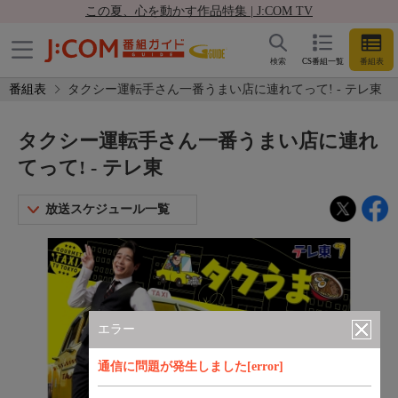
この夏、心を動かす作品特集 | J:COM TV
検索
CS番組一覧
番組表
番組表
タクシー運転手さん一番うまい店に連れてって! - テレ東
タクシー運転手さん一番うまい店に連れ
てって! - テレ東
放送スケジュール一覧
エラー
通信に問題が発生しました[error]