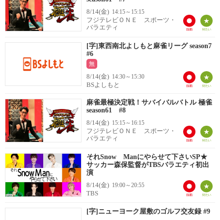
8/14(金)
14:15～15:15
フジテレビＯＮＥ スポーツ・
バラエティ
[字]東西南北よしもと麻雀リーグ season7
#6
無
8/14(金)
14:30～15:30
BSよしもと
麻雀最極決定戦！サバイバルバトル 極雀
season61 #8
8/14(金)
15:15～16:15
フジテレビＯＮＥ スポーツ・
バラエティ
それSnow Manにやらせて下さいSP★
サッカー森保監督がTBSバラエティ初出
演
8/14(金)
19:00～20:55
TBS
[字]ニューヨーク屋敷のゴルフ交友録 #9