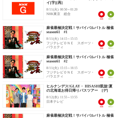
イ[字][再]
8/11(火)
00:50～01:20
NHK東京 総合
麻雀最極決定戦！サバイバルバトル 極雀
season61 #1
8/11(火)
14:15～15:15
フジテレビＯＮＥ スポーツ・
バラエティ
麻雀最極決定戦！サバイバルバトル 極雀
season61 #2
8/11(火)
15:15～16:15
フジテレビＯＮＥ スポーツ・
バラエティ
ヒルナンデス!GLAY・ HISASHI凱旋!夏
の北海道お得日帰りバスツアー [デ]
8/12(水)
11:55～13:55
日本テレビ
麻雀最極決定戦！サバイバルバトル 極雀