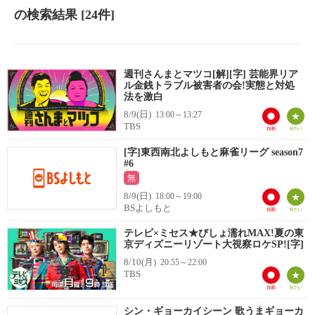
の検索結果
[24件]
週刊さんまとマツコ[解][字] 芸能界リア
ル金銭トラブル被害者の会!実態と対処
法を激白
8/9(日)
13:00～13:27
TBS
[字]東西南北よしもと麻雀リーグ season7
#6
無
8/9(日)
18:00～19:00
BSよしもと
テレビ×ミセス★びしょ濡れMAX!夏の東
京ディズニーリゾート大視察ロケSP![字]
8/10(月)
20:55～22:00
TBS
シン・ギョーカイシーン 歌うまギョーカ