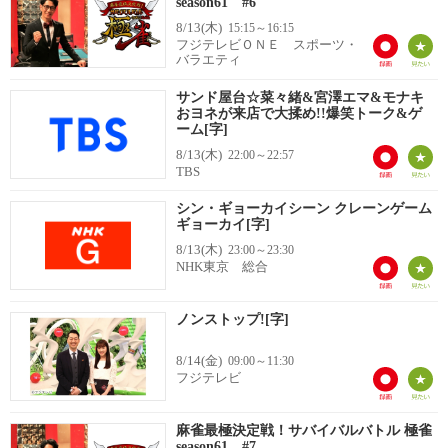
season61 #6
8/13(木)
15:15～16:15
フジテレビＯＮＥ スポーツ・
バラエティ
サンド屋台☆菜々緒&宮澤エマ&モナキ
おヨネが来店で大揉め!!爆笑トーク&ゲ
ーム[字]
8/13(木)
22:00～22:57
TBS
シン・ギョーカイシーン クレーンゲーム
ギョーカイ[字]
8/13(木)
23:00～23:30
NHK東京 総合
ノンストップ![字]
8/14(金)
09:00～11:30
フジテレビ
麻雀最極決定戦！サバイバルバトル 極雀
season61 #7