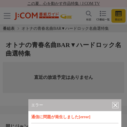
この夏、心を動かす作品特集 | J:COM TV
検索
CS番組一覧
番組表
番組表
オトナの青春名曲BAR▼ハードロック名曲選特集
オトナの青春名曲BAR▼ハードロック名
曲選特集
直近の放送予定はありません
エラー
通信に問題が発生しました[error]
同じジャンルのおすすめ番組