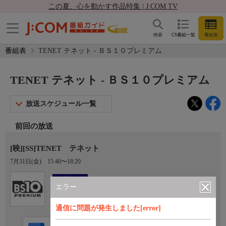
この夏、心を動かす作品特集 | J:COM TV
検索
CS番組一覧
番組表
番組表
TENET テネット - ＢＳ１０プレミアム
TENET テネット - ＢＳ１０プレミアム
放送スケジュール一覧
前回の放送
[映][SS]TENET テネット
7月31日(金)
15:40〜18:20
Ch.201
オプション
ＢＳ１０プレミアム
エラー
通信に問題が発生しました[error]