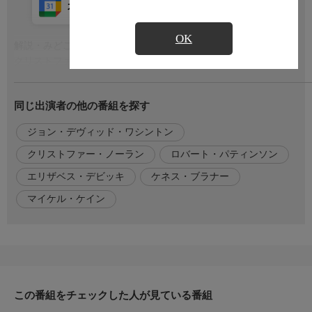
カレンダー登録
アプリ視聴
放送中
OK
解説・みどころ
もっと見る
クリストファー・ノーラン監督が、“時間の逆行”をテーマに描く
SFスパイアクション。世界7ヶ国でロケを敢行し、極力CGを使わ
ない本物志向の演出は今作でも健在。本物のジャンボ機を格納庫
同じ出演者の他の番組を探す
に激突させ、さらに高層ビルに逆バンジーさせるなど、可能な限
り撮影現場に本物を用意し、その環境下で俳優たちに演技をさせ
ジョン・デヴィッド・ワシントン
るというこだわりを見せている。緻密に計算された伏線の数々
に、何度も観直したくなること必至!
クリストファー・ノーラン
ロバート・パティンソン
エリザベス・デビッキ
ケネス・ブラナー
監督・出演
[監督]
マイケル・ケイン
クリストファー・ノーラン
[出演]
ジョン・デヴィッド・ワシントン
ロバート・パティンソン
ケネス・ブラナー
この番組をチェックした人が見ている番組
エリザベス・デビッキ