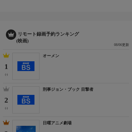
マイケル・ケイン
ストーリー
ウクライナのオペラハウスでテロ事件が発生。現場に突入した特
殊工作員“名もなき男”は、テロリストに拘束される。自決用の毒
リモート録画予約ランキング
を飲んで昏睡状態から目覚めると、男は謎の組織に救出されてい
(映画)
た。その組織の一員として認められた男は、あるミッションを命
08/06更新
じられる。それは未来からやってきた敵と闘い、第三次世界大戦
を阻止するというもの。陰謀の中心人物である武器商人セイター
オーメン
を抹殺すべく、彼の妻キャットに近づくが…。
1
製作年度など
(-)
TENET テネット
製作:2020年 英=米
刑事ジョン・ブック 目撃者
2
(-)
日曜アニメ劇場