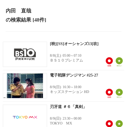
内田 直哉
の検索結果
[48件]
[映][SS]オーシャンズ13[吹]
8/8(土)
05:00～07:10
ＢＳ１０プレミアム
電子戦隊デンジマン #25-27
8/9(日)
16:30～18:00
キッズステーション HD
刃牙道 ＃６「真剣」
8/9(日)
23:30～00:00
TOKYO MX