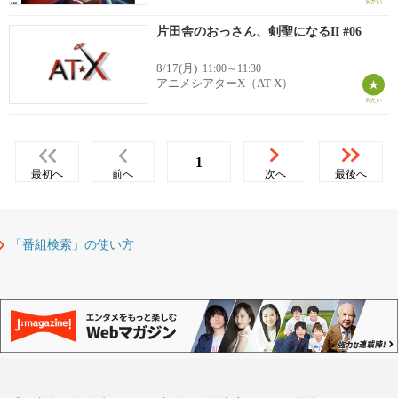
片田舎のおっさん、剣聖になるII #06
8/17(月)
11:00～11:30
アニメシアターX（AT-X）
1
最初へ
前へ
次へ
最後へ
「番組検索」の使い方