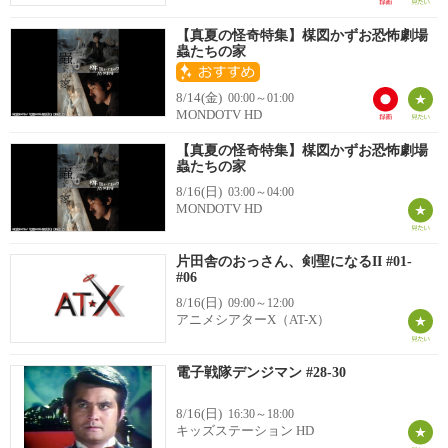
【真夏の怪奇特集】楳図かずお恐怖劇場
蟲たちの家
8/14(金)
00:00～01:00
MONDOTV HD
【真夏の怪奇特集】楳図かずお恐怖劇場
蟲たちの家
8/16(日)
03:00～04:00
MONDOTV HD
片田舎のおっさん、剣聖になるII #01-
#06
8/16(日)
09:00～12:00
アニメシアターX（AT-X）
電子戦隊デンジマン #28-30
8/16(日)
16:30～18:00
キッズステーション HD