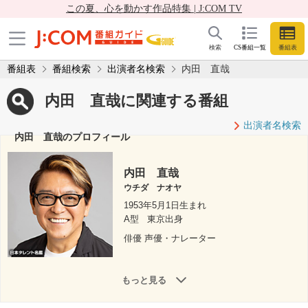
この夏、心を動かす作品特集 | J:COM TV
検索
CS番組一覧
番組表
番組表
番組検索
出演者名検索
内田 直哉
内田 直哉に関連する番組
出演者名検索
内田 直哉のプロフィール
内田 直哉
ウチダ ナオヤ
1953年5月1日生まれ
A型
東京出身
俳優 声優・ナレーター
もっと見る