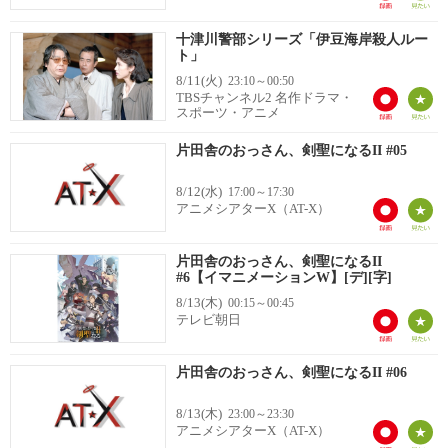
十津川警部シリーズ「伊豆海岸殺人ルー
ト」
8/11(火)
23:10～00:50
TBSチャンネル2 名作ドラマ・
スポーツ・アニメ
片田舎のおっさん、剣聖になるII #05
8/12(水)
17:00～17:30
アニメシアターX（AT-X）
片田舎のおっさん、剣聖になるII
#6【イマニメーションW】[デ][字]
8/13(木)
00:15～00:45
テレビ朝日
片田舎のおっさん、剣聖になるII #06
8/13(木)
23:00～23:30
アニメシアターX（AT-X）