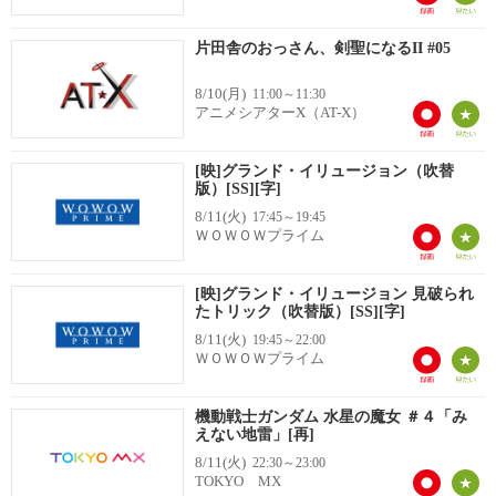
片田舎のおっさん、剣聖になるII #05
8/10(月)
11:00～11:30
アニメシアターX（AT-X）
[映]グランド・イリュージョン（吹替
版）[SS][字]
8/11(火)
17:45～19:45
ＷＯＷＯＷプライム
[映]グランド・イリュージョン 見破られ
たトリック（吹替版）[SS][字]
8/11(火)
19:45～22:00
ＷＯＷＯＷプライム
機動戦士ガンダム 水星の魔女 ＃４「み
えない地雷」[再]
8/11(火)
22:30～23:00
TOKYO MX