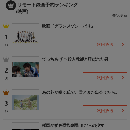
リモート録画予約ランキング
(映画)
08/06更新
映画『グランメゾン・パリ』
1
次回放送
(-)
でっちあげ 〜殺人教師と呼ばれた男
2
次回放送
(4)
あの花が咲く丘で、君とまた出会えたら。
3
次回放送
(-)
楳図かずお恐怖劇場 まだらの少女