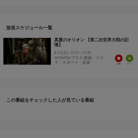
監督：篠原哲雄
出演：玉木宏／北川景子／堂珍嘉邦／平岡祐太
番組詳細
昭和20年8月。沖縄の海域に配置された日本軍の潜水艦隊は、本
土防衛最後のとりでとなった。“海中の天才”の異名を取る潜水艦
放送スケジュール一覧
イ-77の若き艦長・倉本は、互いに想いを寄せる志津子から託さ
真夏のオリオン 【第二次世界大戦の記
れた1枚の楽譜を胸に、悪化する戦況を見守る。だが、ついに親
憶】
友であり志津子の兄でもある有沢艦長が率いる、イ-81も悲壮な
8/15(土)
13:15～15:30
最期を遂げ、残るは自艦1隻となる。劣勢の中、倉本と部下はな
WOWOWプラス 映画・ドラ
んとか勝機を見つけるべく奮闘を続けるが……。
マ・スポーツ・音楽
この番組をチェックした人が見ている番組