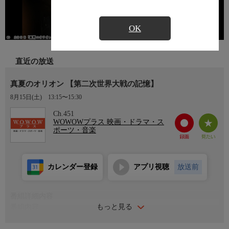
OK
直近の放送
真夏のオリオン 【第二次世界大戦の記憶】
8月15日(土)
13:15〜15:30
Ch.451
WOWOWプラス 映画・ドラマ・ス
ポーツ・音楽
カレンダー登録
アプリ視聴
放送前
番組詳細内容
もっと見る
番組内容
2009年 日本