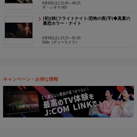
8月8日(土) 22:45～00:25
ザ・シネマ HD
[初][映]フライトナイト/恐怖の夜[字]◆真夏の
最恐ホラー・ナイト
8月8日(土) 23:25～01:20
Dlife（ディーライフ）
キャンペーン・お得な情報