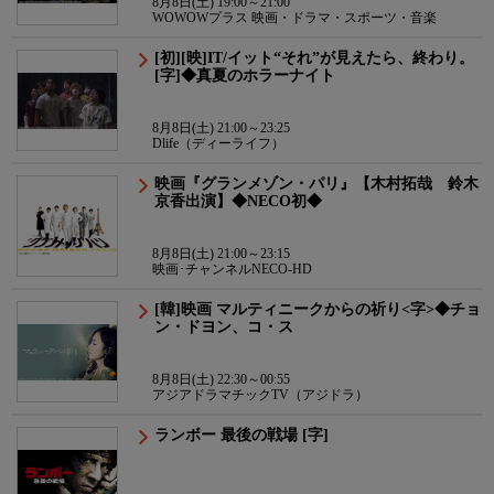
8月8日(土) 19:00～21:00
WOWOWプラス 映画・ドラマ・スポーツ・音楽
[初][映]IT/イット“それ”が見えたら、終わり。
[字]◆真夏のホラーナイト
8月8日(土) 21:00～23:25
Dlife（ディーライフ）
映画『グランメゾン・パリ』【木村拓哉 鈴木
京香出演】◆NECO初◆
8月8日(土) 21:00～23:15
映画･チャンネルNECO-HD
[韓]映画 マルティニークからの祈り<字>◆チョ
ン・ドヨン、コ・ス
8月8日(土) 22:30～00:55
アジアドラマチックTV（アジドラ）
ランボー 最後の戦場 [字]