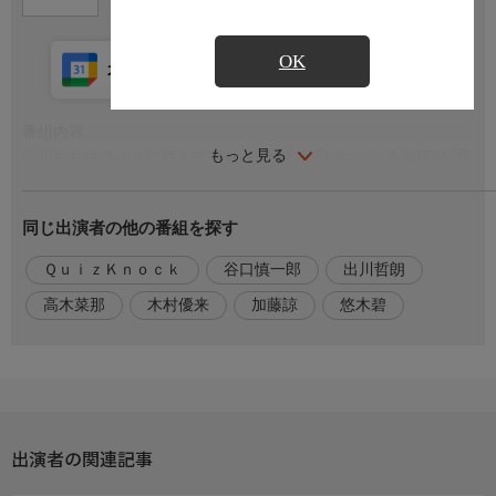
OK
カレンダー登録
アプリ視聴
放送中
番組内容
もっと見る
出川たちはクイズに答えて“あした学校で話したくなる知恵”が書
かれた「知恵の書」の獲得を目指す。出題されるクイズは小学校
や中学校で学ぶことや、生活の中で体験したことをもとに、観察
同じ出演者の他の番組を探す
力・推理力をフル活用すれば答えがわかるものばかり。テレビの
前であなたも挑戦！
ＱｕｉｚＫｎｏｃｋ
谷口慎一郎
出川哲朗
出演者
高木菜那
木村優来
加藤諒
悠木碧
【出演】出川哲朗，QuizKnock，【ゲスト】加藤諒，高木菜那，
木村優来，【声】悠木碧，谷口慎一郎
出演者の関連記事