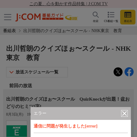
この夏、心を動かす作品特集 | J:COM TV
検索
CS番組一覧
番組表
番組表
出川哲朗のクイズほぉ〜スクール - NHK東京 教育
出川哲朗のクイズほぉ〜スクール - NHK
東京 教育
放送スケジュール一覧
前回の放送
出川哲朗のクイズほぉ〜スクール QuizKnockが出題！盆お
どりのヒミツ[字]
エラー
8月3日(月)
19:00〜19:30
Ch.2
通信に問題が発生しました[error]
NHK東京 教育