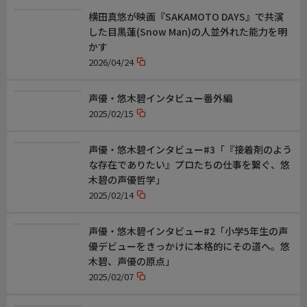
横田真悠が映画『SAKAMOTO DAYS』で共演
した目黒蓮(Snow Man)の人並外れた能力を明
かす
2026/04/24
声優・悠木碧インタビュー番外編
2025/02/15
声優・悠木碧インタビュー#3「『接着剤のよう
な存在でありたい』プロたちの仕事を繋ぐ、悠
木碧の声優哲学」
2025/02/14
声優・悠木碧インタビュー#2「小学5年生の声
優デビューをきっかけに本格的にその道へ。悠
木碧、声優の原点」
2025/02/07