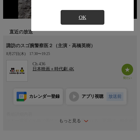
OK
直近の放送
諏訪のスゴ腕警察医２（主演・高橋英樹）
8月27日(木)
17:30〜19:25
Ch.436
日本映画＋時代劇 4K
カレンダー登録
アプリ視聴
放送前
番組詳細内容
もっと見る
スキー場近くの林で男性の変死体が発見される。死因は一酸化炭
素中毒で、睡眠薬も検出された。警察医の石ノ森龍之介(高橋英
樹)、県警の星野公彦(石黒賢)らが捜査を進めるうち、事件の夜ホ