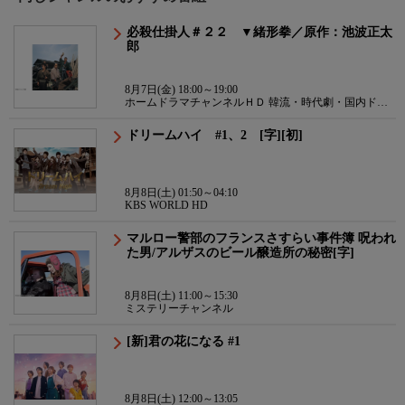
必殺仕掛人＃２２ ▼緒形拳／原作：池波正太
郎
8月7日(金) 18:00～19:00
ホームドラマチャンネルＨＤ 韓流・時代劇・国内ドラ
マ
ドリームハイ #1、2 [字][初]
8月8日(土) 01:50～04:10
KBS WORLD HD
マルロー警部のフランスさすらい事件簿 呪われ
た男/アルザスのビール醸造所の秘密[字]
8月8日(土) 11:00～15:30
ミステリーチャンネル
[新]君の花になる #1
8月8日(土) 12:00～13:05