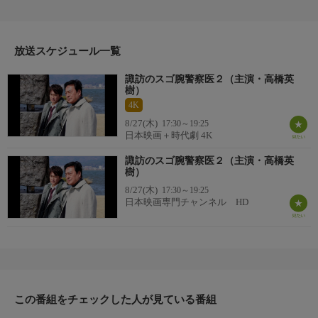
テルでパーティーに参加していた地元・諏訪出身の面々に次々と
疑いが出てくる。１カ月前に白骨死体で発見された男性とパーテ
ィーに参加していた４人の男女には意外なつながりが…。凄腕警
察医と怠け者の刑事の個性派コンビが真実を解き明かす！
放送スケジュール一覧
諏訪のスゴ腕警察医２（主演・高橋英
樹）
4K
8/27(木)
17:30～19:25
日本映画＋時代劇 4K
諏訪のスゴ腕警察医２（主演・高橋英
樹）
8/27(木)
17:30～19:25
日本映画専門チャンネル HD
この番組をチェックした人が見ている番組