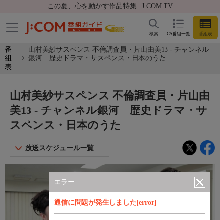
この夏、心を動かす作品特集 | J:COM TV
検索
CS番組一覧
番組表
番
山村美紗サスペンス 不倫調査員・片山由美13 - チャンネル
組
銀河 歴史ドラマ・サスペンス・日本のうた
表
山村美紗サスペンス 不倫調査員・片山由
美13 - チャンネル銀河 歴史ドラマ・サ
スペンス・日本のうた
放送スケジュール一覧
エラー
通信に問題が発生しました[error]