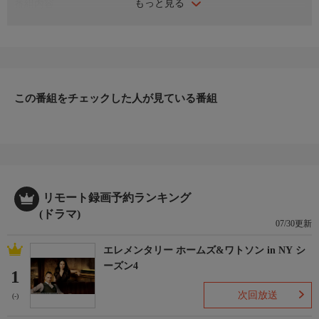
もっと見る
番組内容
探偵事務所の不倫調査員・片山由美（池上季実子）が浮気調査を
した小林健一（若林久弥）が殺され、遺体の横には狐の折り紙が
置かれていた。一方、パティシエの都倉晴彦（葛山信吾）の行動
調査を依頼され尾行すると、都倉が茶道比叡流の家元・比叡佳乃
（神保美喜）から金入りの封筒を受け取りホテルの1室に入るの
を確認。その後、比叡流師範の芦原博（竹内和彦）が殺害され
この番組をチェックした人が見ている番組
る。さらに、第三の殺人事件が発生し…。
出演者
池上季実子、神田正輝、山村紅葉、古村比呂、葛山信吾、神保美
喜、重松収、池田努、中丸シオン、一條俊、山口竜央、清水由
紀、赤井沙希、若林久弥 ほか
スタッフ
リモート録画予約ランキング
【原作】山村美紗
(ドラマ)
07/30更新
エレメンタリー ホームズ&ワトソン in NY シ
ーズン4
1
次回放送
(-)