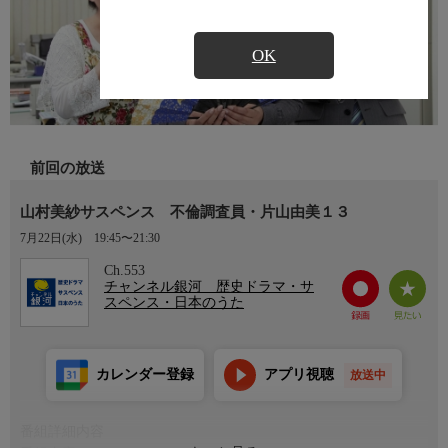
OK
前回の放送
山村美紗サスペンス 不倫調査員・片山由美１３
7月22日(水)
19:45〜21:30
Ch.553
チャンネル銀河 歴史ドラマ・サ
スペンス・日本のうた
カレンダー登録
アプリ視聴
放送中
番組詳細内容