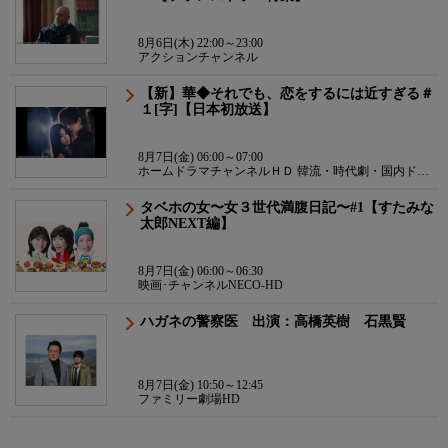
8月6日(木) 22:00～23:00
アクションチャンネル
【新】華◆それでも、恋をするには近すぎる＃
１[字]【日本初放送】
8月7日(金) 06:00～07:00
ホームドラマチャンネルＨＤ 韓流・時代劇・国内ドラ
マ
タベホの女〜女３世代満腹日記〜#1【すたみな
太郎NEXT編】
8月7日(金) 06:00～06:30
映画･チャンネルNECO-HD
ハガネの警察医 出演：高橋英樹 石黒賢
8月7日(金) 10:50～12:45
ファミリー劇場HD