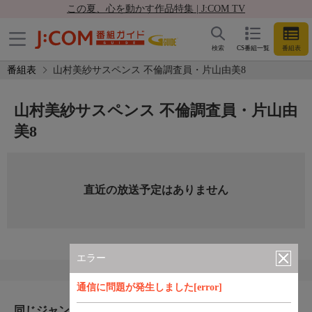
この夏、心を動かす作品特集 | J:COM TV
検索
CS番組一覧
番組表
番組表
山村美紗サスペンス 不倫調査員・片山由美8
山村美紗サスペンス 不倫調査員・片山由
美8
直近の放送予定はありません
エラー
通信に問題が発生しました[error]
同じジャンルのおすすめ番組