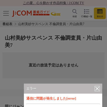
この夏、心を動かす作品特集 | J:COM TV
検索
CS番組一覧
番組表
番組表
山村美紗サスペンス 不倫調査員・片山由美7
山村美紗サスペンス 不倫調査員・片山由
美7
直近の放送予定はありません
エラー
通信に問題が発生しました[error]
同じジャンルのおすすめ番組