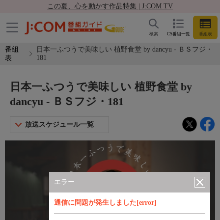
この夏、心を動かす作品特集 | J:COM TV
検索
CS番組一覧
番組表
番組
日本一ふつうで美味しい 植野食堂 by dancyu - ＢＳフジ・
181
表
日本一ふつうで美味しい 植野食堂 by
dancyu - ＢＳフジ・181
放送スケジュール一覧
エラー
通信に問題が発生しました[error]