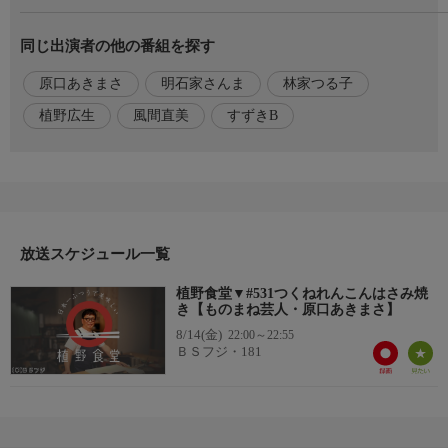
き【ものまね芸人・原口あきまさ】
同じ出演者の他の番組を探す
番組内容
本日の植野食堂は、ものまね芸人・原口あきまささん。
原口あきまさ
明石家さんま
林家つる子
中学生の頃からとんねるずのものまねを始め、明石家さんまさん
の再現で一躍ブレイク。
植野広生
風間直美
すずきB
声・表情・動きまで本人さながらに演じ、アドリブまでこな
す“憑依型ものまね"の第一人者で、レパートリーは200以上。
芸能生活30周年を迎えた今も、ものまね界屈指のエンターテイナ
ーとして活躍しています。
今回は恵比寿の新しい注目店「鳥泉」へ。
放送スケジュール一覧
番組内容2
丹波赤どりを使った焼鳥や、お酒が進む一品料理を味わいなが
植野食堂▼#531つくねれんこんはさみ焼
き【ものまね芸人・原口あきまさ】
ら、柳葉敏郎さんとの衝撃エピソードや、料理上手な奥さまと4
人の息子に囲まれた家庭での素顔も披露。
8/14(金)
22:00～22:55
ＢＳフジ・181
さらに新メニューに向けて「つくねれんこんはさみ焼き」を店主
から学びます。
いつか日本一ふつうで美味しい食堂を開くため、今日も厨房に入
らせていただきます。