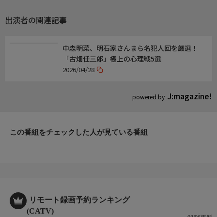
出演者の関連記事
出演者
食のプロデューサー/文筆家:植野広生
ゲスト:ものまね芸人・原口あきまさ
中森明菜、明石家さんまら名犯人回を厳選！
語り:林家つる子
「古畑任三郎」極上の心理戦5選
2026/04/28
制作
制作:共同テレビ
プロデューサー:風間直美
J:magazine!
powered by
総合演出:山崎清太
演出:上田大輔
構成:すずきB
この番組をチェックした人が見ている番組
リモート録画予約ランキング
(CATV)