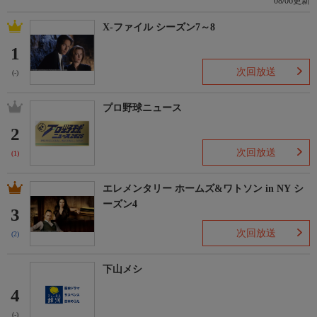
08/06更新
X-ファイル シーズン7～8
1
次回放送
(-)
プロ野球ニュース
2
次回放送
(1)
エレメンタリー ホームズ&ワトソン in NY シ
ーズン4
3
次回放送
(2)
下山メシ
4
(-)