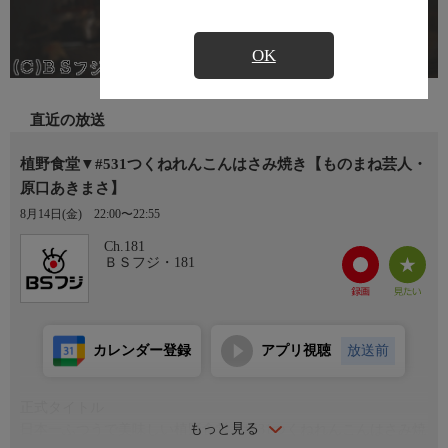
OK
直近の放送
植野食堂▼#531つくねれんこんはさみ焼き【ものまね芸人・
原口あきまさ】
8月14日(金)
22:00〜22:55
Ch.181
ＢＳフジ・181
カレンダー登録
アプリ視聴
放送前
正式タイトル
もっと見る
日本一ふつうで美味しい植野食堂▼#531つくねれんこんはさみ焼