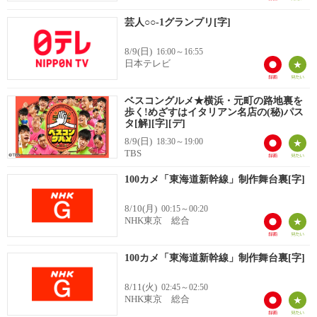
芸人○○-1グランプリ[字]
8/9(日)
16:00～16:55
日本テレビ
ベスコングルメ★横浜・元町の路地裏を
歩く!めざすはイタリアン名店の(秘)パス
タ[解][字][デ]
8/9(日)
18:30～19:00
TBS
100カメ「東海道新幹線」制作舞台裏[字]
8/10(月)
00:15～00:20
NHK東京 総合
100カメ「東海道新幹線」制作舞台裏[字]
8/11(火)
02:45～02:50
NHK東京 総合