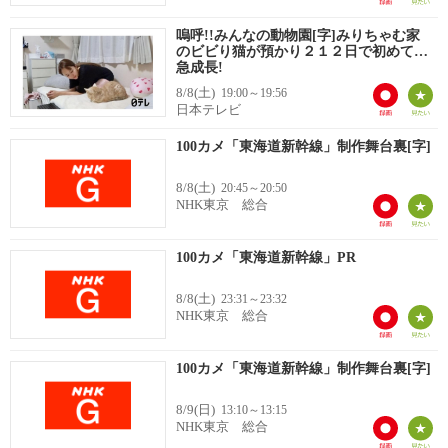
嗚呼!!みんなの動物園[字]みりちゃむ家
のビビり猫が預かり２１２日で初めて…
急成長!
8/8(土)
19:00～19:56
日本テレビ
100カメ「東海道新幹線」制作舞台裏[字]
8/8(土)
20:45～20:50
NHK東京 総合
100カメ「東海道新幹線」PR
8/8(土)
23:31～23:32
NHK東京 総合
100カメ「東海道新幹線」制作舞台裏[字]
8/9(日)
13:10～13:15
NHK東京 総合