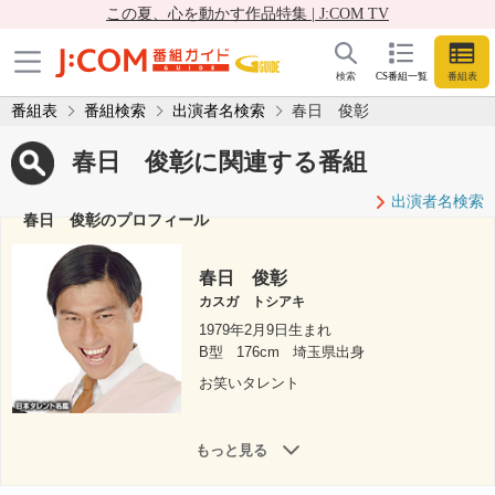
この夏、心を動かす作品特集 | J:COM TV
検索
CS番組一覧
番組表
番組表
番組検索
出演者名検索
春日 俊彰
春日 俊彰に関連する番組
出演者名検索
春日 俊彰のプロフィール
春日 俊彰
カスガ トシアキ
1979年2月9日生まれ
B型
176cm
埼玉県出身
お笑いタレント
もっと見る