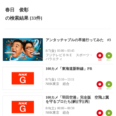
春日 俊彰
の検索結果
[33件]
アンタッチャブルの早速行ってみた #3
8/7(金)
03:00～03:45
フジテレビＯＮＥ スポーツ・
バラエティ
100カメ「東海道新幹線」PR
8/7(金)
13:10～13:11
NHK東京 総合
100カメ「羽田空港」完全版 空飛ぶ翼
を守るプロたち[解][字][再]
8/8(土)
00:00～00:59
NHK東京 総合