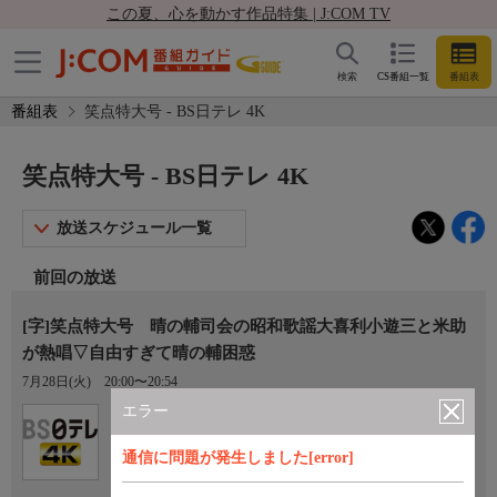
この夏、心を動かす作品特集 | J:COM TV
検索
CS番組一覧
番組表
番組表
笑点特大号 - BS日テレ 4K
笑点特大号 - BS日テレ 4K
放送スケジュール一覧
前回の放送
[字]笑点特大号 晴の輔司会の昭和歌謡大喜利小遊三と米助
が熱唱▽自由すぎて晴の輔困惑
7月28日(火)
20:00〜20:54
エラー
Ch.141
BS日テレ 4K
通信に問題が発生しました[error]