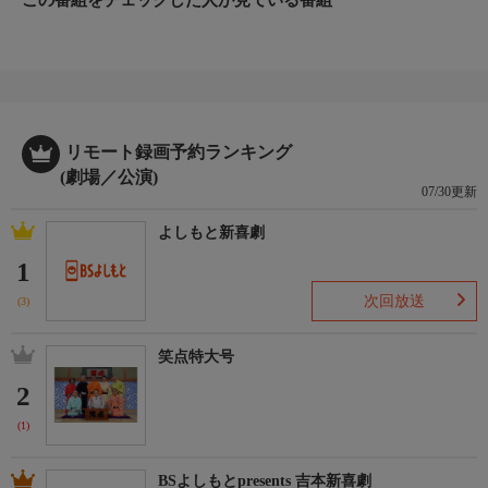
ホームページ
https://www.bs4.jp/sho-ten_tokudai/
おことわり
この番組はハイビジョンから４Ｋにアップコンバートした番組で
す。
リモート録画予約ランキング
(劇場／公演)
07/30更新
よしもと新喜劇
1
次回放送
(3)
笑点特大号
2
(1)
BSよしもとpresents 吉本新喜劇