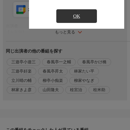
カレンダー登録
アプリ視聴
放送中
OK
出演者
もっと見る
【大喜利】
三遊亭好楽・三遊亭小遊三・春風亭昇太・林家たい平
立川晴の輔・春風亭一之輔・桂宮治・山田隆夫
同じ出演者の他の番組を探す
【昭和歌謡大喜利】
司会者：立川晴の輔
三遊亭小遊三
春風亭一之輔
春風亭かけ橋
回答者：桂米助・三遊亭小遊三・柳亭小痴楽
柳家やなぎ・春風亭かけ橋・林家きよ彦
三遊亭好楽
春風亭昇太
林家たい平
座布団運び：桂蝶の治
立川晴の輔
柳亭小痴楽
柳家やなぎ
番組内容
林家きよ彦
山田隆夫
桂宮治
桂米助
お馴染みの「笑点」がＢＳで登場！地上波で放送できなかった未
公開シーン満載の回答が盛り沢山！新進気鋭の若手落語家たちに
よるオリジナル大喜利も一見の価値あり！この番組は笑点メンバ
ーと次世代の笑点メンバーになるかもしれない落語家たちによる
番組です
この番組をチェックした人が見ている番組