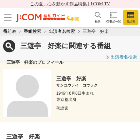
この夏、心を動かす作品特集 | J:COM TV
検索
CS番組一覧
番組表
番組表
番組検索
出演者名検索
三遊亭 好楽
三遊亭 好楽に関連する番組
出演者名検索
三遊亭 好楽のプロフィール
三遊亭 好楽
サンユウテイ コウラク
1946年8月6日生まれ
東京都出身
落語家
三遊亭 好楽