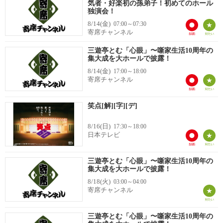
気者・好楽初の孫弟子！初めてのホール
独演会！
8/14(金)
07:00～07:30
寄席チャンネル
三遊亭とむ「心眼」〜噺家生活10周年の
集大成を大ホールで披露！
8/14(金)
17:00～18:00
寄席チャンネル
笑点[解][字][デ]
8/16(日)
17:30～18:00
日本テレビ
三遊亭とむ「心眼」〜噺家生活10周年の
集大成を大ホールで披露！
8/18(火)
03:00～04:00
寄席チャンネル
三遊亭とむ「心眼」〜噺家生活10周年の