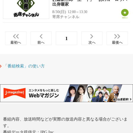
出身噺家
8/30(日)
12:00～13:30
寄席チャンネル
1
最初へ
前へ
次へ
最後へ
「番組検索」の使い方
番組内容、放送時間などが実際の放送内容と異なる場合がございま
す。
番組データ提供元：IPG Inc.