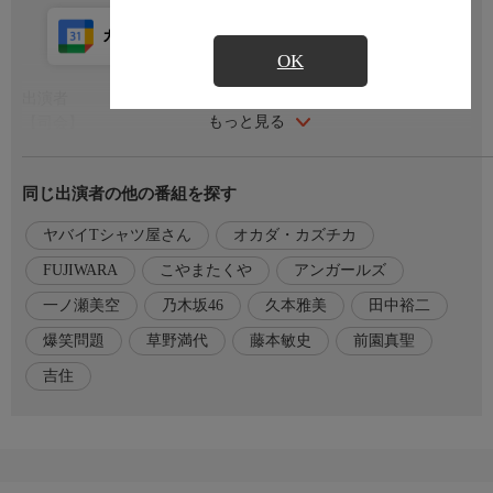
カレンダー登録
アプリ視聴
放送前
OK
出演者
もっと見る
【司会】
久本雅美
田中裕二(爆笑問題)
同じ出演者の他の番組を探す
【ゲスト】
草野満代[岐阜]
ヤバイTシャツ屋さん
オカダ・カズチカ
オカダ・カズチカ[愛知]
こやまたくや（ヤバイTシャツ屋さん)[京都]
FUJIWARA
こやまたくや
アンガールズ
藤本敏史(FUJIWARA)[大阪]
一ノ瀬美空
乃木坂46
久本雅美
田中裕二
アンガールズ[広島]
一ノ瀬美空(乃木坂46)[福岡]
爆笑問題
草野満代
藤本敏史
前園真聖
吉住[福岡]
吉住
前園真聖[鹿児島]
番組内容
久本雅美、田中裕二（爆笑問題）がMCを務めるディスカバリー
エンターテインメント番組！日本全国の激うまグルメや衝撃の習