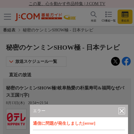
この夏、心を動かす作品特集 | J:COM TV
検索
CS番組一覧
番組表
番組表
秘密のケンミンSHOW極 - 日本テレビ
秘密のケンミンSHOW極 - 日本テレビ
放送スケジュール一覧
直近の放送
秘密のケンミンSHOW極!岐阜熱愛の朴葉寿司&福岡なぜバ
ス王国?[字]
8月13日(木)
20:54〜21:54
エラー
Ch.4
日本テレビ
通信に問題が発生しました[error]