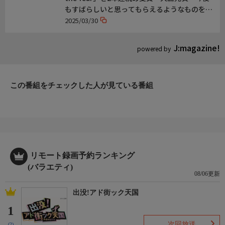
もすばらしいと思ってもらえるようなものを、
引き続き作っていきたい」
2025/03/30
J:magazine!
powered by
この番組をチェックした人が見ている番組
リモート録画予約ランキング
(バラエティ)
08/06更新
出没!アド街ック天国
1
次回放送
(2)