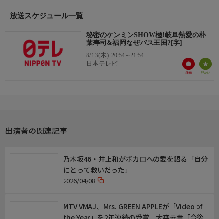
慣を徹底調査！あなたの知らない日本が明らかに！？お楽しみ
放送スケジュール一覧
に！▽番組ホームページ(PC・スマホ）では、あなたの知ってい
る「ケンミンのヒミツ」を大募集中!!
秘密のケンミンSHOW極!岐阜熱愛の朴
葉寿司&福岡なぜバス王国?[字]
番組ホームページ
8/13(木)
20:54～21:54
https://www.ytv.co.jp/kenmin_show/
日本テレビ
出演者の関連記事
乃木坂46・井上和がボカロへの愛を語る「自分
にとって救いだった」
2026/04/08
MTV VMAJ、Mrs. GREEN APPLEが「Video of
the Year」を2年連続の受賞 大森元貴「今後