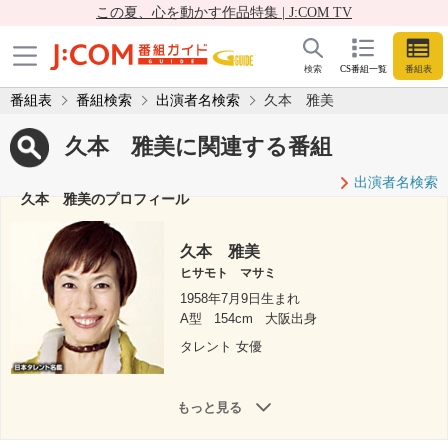
この夏、心を動かす作品特集 | J:COM TV
検索
CS番組一覧
番組表
番組表
番組検索
出演者名検索
久本 雅美
久本 雅美に関連する番組
出演者名検索
久本 雅美のプロフィール
久本 雅美
ヒサモト マサミ
1958年7月9日生まれ
A型
154cm
大阪出身
タレント 女優
もっと見る