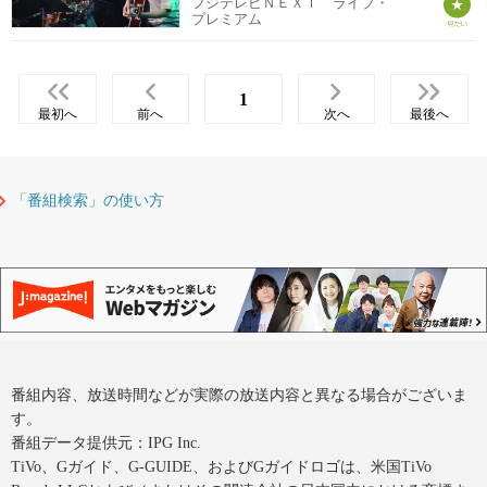
フジテレビＮＥＸＴ ライブ・
プレミアム
1
最初へ
前へ
次へ
最後へ
「番組検索」の使い方
番組内容、放送時間などが実際の放送内容と異なる場合がございま
す。
番組データ提供元：IPG Inc.
TiVo、Gガイド、G-GUIDE、およびGガイドロゴは、米国TiVo