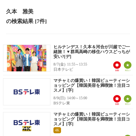
久本 雅美
の検索結果
[7件]
ヒルナンデス！久本＆河合が川越でご一
緒旅！▼群馬高崎の移住ハウスどっちが
安い?[デ]
8/7(金)
11:55～13:55
日本テレビ
マチャミの爆買い！韓国ビューティーシ
ョッピング【韓国美容を満喫旅！注目コ
スメ】[字]
8/9(日)
14:00～15:00
BSテレ東
マチャミの爆買い！韓国ビューティーシ
ョッピング【韓国美容を満喫旅！注目コ
スメ】[字]
4K