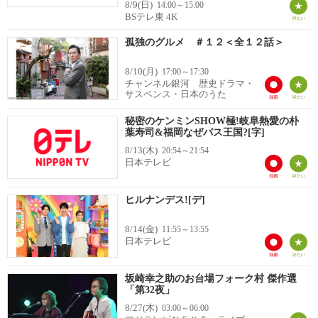
8/9(日)
14:00～15:00
BSテレ東 4K
孤独のグルメ ＃１２＜全１２話＞
8/10(月)
17:00～17:30
チャンネル銀河 歴史ドラマ・
サスペンス・日本のうた
秘密のケンミンSHOW極!岐阜熱愛の朴
葉寿司&福岡なぜバス王国?[字]
8/13(木)
20:54～21:54
日本テレビ
ヒルナンデス![デ]
8/14(金)
11:55～13:55
日本テレビ
坂崎幸之助のお台場フォーク村 傑作選
「第32夜」
8/27(木)
03:00～06:00