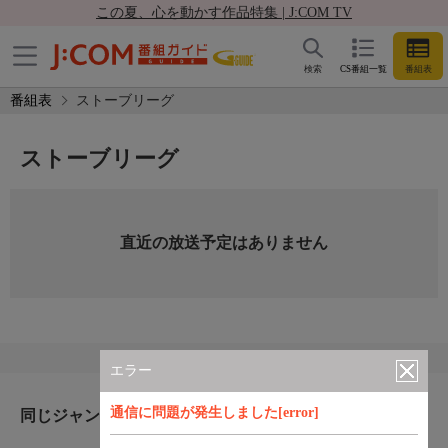
この夏、心を動かす作品特集 | J:COM TV
検索
CS番組一覧
番組表
番組表
ストーブリーグ
ストーブリーグ
直近の放送予定はありません
エラー
通信に問題が発生しました[error]
同じジャンルのおすすめ番組