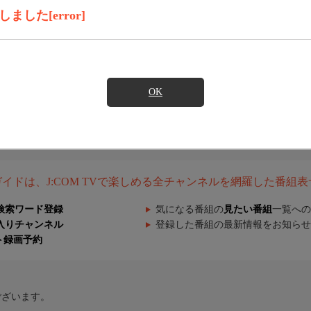
した[error]
OK
組ガイドは、J:COM TVで楽しめる全チャンネルを網羅した番組
検索ワード登録
気になる番組の
見たい番組
一覧への
入りチャンネル
登録した番組の最新情報をお知らせ
ト録画予約
ございます。