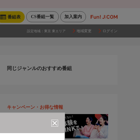
CS番組一覧
加入案内
番組表
地域変更
ログイン
設定地域：
東京 東エリア
同じジャンルのおすすめ番組
キャンペーン・お得な情報