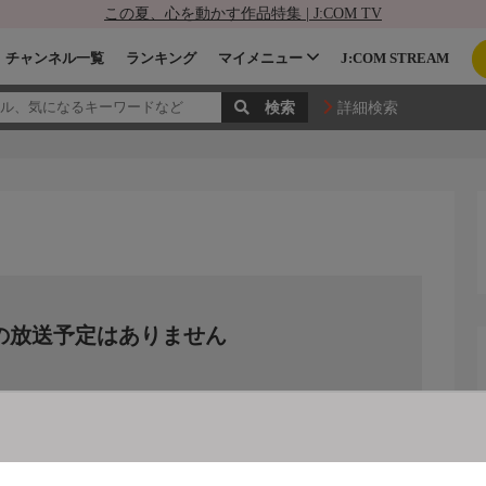
この夏、心を動かす作品特集 | J:COM TV
チャンネル一覧
ランキング
マイメニュー
J:COM STREAM
詳細検索
の放送予定はありません