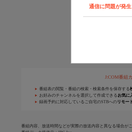
通信に問題が発生しま
J:COM番
番組表の閲覧・番組の検索・検索条件を保存する
お好みのチャンネルを選択して作成できる
お気に
録画予約に対応しているご自宅のSTBへの
リモー
番組内容、放送時間などが実際の放送内容と異なる場合が