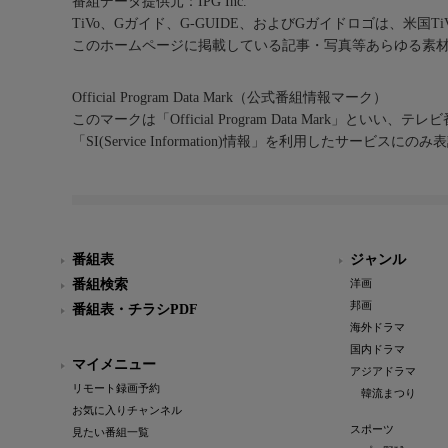
番組データ提供元：IPG Inc.
TiVo、Gガイド、G-GUIDE、およびGガイドロゴは、米国T
このホームページに掲載している記事・写真等あらゆる素
Official Program Data Mark（公式番組情報マーク）
このマークは「Official Program Data Mark」といい
「SI(Service Information)情報」を利用したサービ
番組表
ジャンル
番組検索
洋画
邦画
番組表・チラシPDF
海外ドラマ
国内ドラマ
マイメニュー
アジアドラマ
リモート録画予約
韓流まつり
お気に入りチャンネル
スポーツ
見たい番組一覧