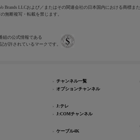
iVo Brands LLCおよび／またはその関連会社の日本国内における商標
材の無断複写・転載を禁じます。
、テレビ番組の公式情報である
スにのみ表記が許されているマークです。
チャンネル一覧
オプションチャンネル
J:テレ
J:COMチャンネル
ケーブル4K