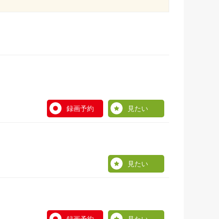
録画予約
見たい
見たい