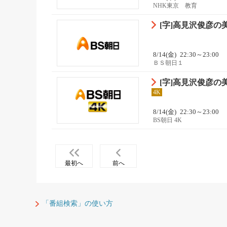
NHK東京 教育
[字]高見沢俊彦
8/14(金)
22:30～23:00
ＢＳ朝日１
[字]高見沢俊彦
4K
8/14(金)
22:30～23:00
BS朝日 4K
最初へ
前へ
「番組検索」の使い方