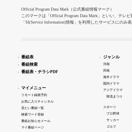
Official Program Data Mark（公式番組情報マーク）
このマークは「Official Program Data Mark」といい
「SI(Service Information)情報」を利用したサービ
番組表
ジャンル
番組検索
洋画
邦画
番組表・チラシPDF
海外ドラマ
国内ドラマ
マイメニュー
アジアドラマ
リモート録画予約
韓流まつり
お気に入りチャンネル
スポーツ
見たい番組一覧
プロ野球
検索ワード登録
サッカー
番組お知らせメール
ゴルフ
マイ番組ページ