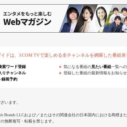
組ガイドは、J:COM TVで楽しめる全チャンネルを網羅した番組
検索ワード登録
気になる番組の
見たい番組
一覧への
入りチャンネル
登録した番組の最新情報をお知らせ
ト録画予約
ございます。
iVo Brands LLCおよび／またはその関連会社の日本国内における商標
材の無断複写・転載を禁じます。