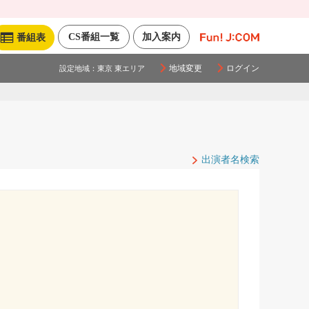
CS番組一覧
加入案内
番組表
地域変更
ログイン
設定地域：
東京 東エリア
出演者名検索