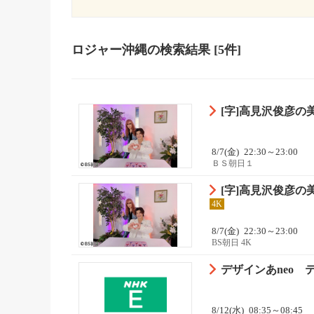
ロジャー沖縄
の検索結果
[5件]
[字]高見沢俊彦
8/7(金)
22:30～23:00
ＢＳ朝日１
[字]高見沢俊彦
4K
8/7(金)
22:30～23:00
BS朝日 4K
デザインあneo テ
8/12(水)
08:35～08:45