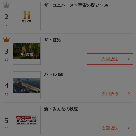
ザ・ユニバース〜宇宙の歴史〜S6
2
(2)
ザ・森男
3
次回放送
(-)
バトル360
4
次回放送
(-)
新・みんなの鉄道
5
次回放送
(4)