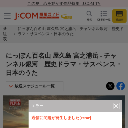
この夏、心を動かす作品特集 | J:COM TV
検索
CS番組一覧
番組表
番
にっぽん百名山 屋久島 宮之浦岳 - チャンネル銀河 歴史ド
組
ラマ・サスペンス・日本のうた
表
にっぽん百名山 屋久島 宮之浦岳 - チャ
ンネル銀河 歴史ドラマ・サスペンス・
日本のうた
放送スケジュール一覧
エラー
通信に問題が発生しました[error]