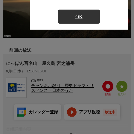
OK
前回の放送
にっぽん百名山 屋久島 宮之浦岳
8月6日(木)
12:30〜13:00
Ch.553
チャンネル銀河 歴史ドラマ・サ
スペンス・日本のうた
カレンダー登録
アプリ視聴
放送中
番組詳細内容