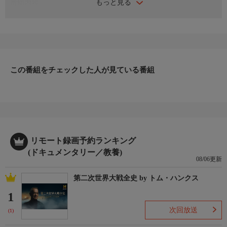
もっと見る
番組内容
鹿児島県の大隅半島から、南におよそ60キロ。黒潮の海に浮かぶ
屋久島。島の中央部にそびえる標高1936ｍ、九州の最高峰宮之浦
岳を登る。標高を追うごとに変わる多彩な表情、緑輝く春が魅力
の山だ。1日目は島の南、尾之間の海岸からスタート。高さ30ｍ
ほどの大きな蛇之口滝や樹齢1000年をこえる屋久杉の森を抜け淀
川小屋に。2日目は、ご来光を拝み、花崗岩が点在する投石平
この番組をチェックした人が見ている番組
へ。投石平からは急登、宮之浦岳山頂に到着。
リモート録画予約ランキング
(ドキュメンタリー／教養)
08/06更新
第二次世界大戦全史 by トム・ハンクス
1
次回放送
(1)