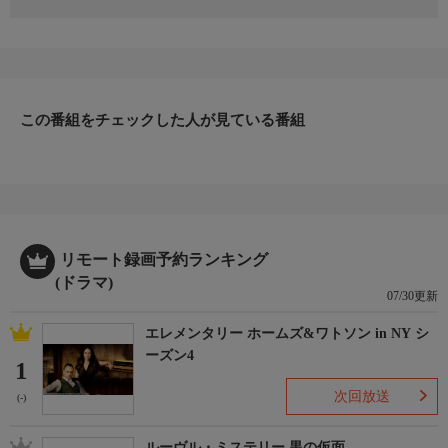
京友禅の取材をしていた地元ケーブルテレビの記者・五代凛子
（賀来千香子）は、着物ショーの会場で『京友禅おがた』の主
人・尾形秀雄（三浦浩一）、その妻・美津代（石野真子）と仲良
くなった。秀雄の亡父・雪山（山田吾一）は友禅草木染めの名人
だったが、才能がないことを自覚した秀雄は現在、販売のみ。シ
ョーの主役は、雪山の弟子で、秀雄とは兄弟弟子の関係に当たる
この番組をチェックした人が見ている番組
林吾郎（天宮良）になっていた。
出演者
賀来千香子、美保純、石野真子、三浦浩一、天宮良、石丸謙二
郎、深水三章、山田吾一、上原悠嗣、本田博太郎、菅井きん、赤
井英和 ほか
リモート録画予約ランキング
(ドラマ)
07/30更新
エレメンタリー ホームズ&ワトソン in NY シ
ーズン4
1
次回放送
(-)
ルーヴル・ミステリー 黒の仮面