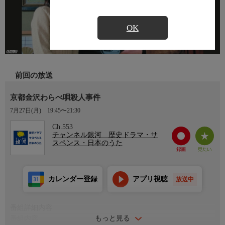
OK
前回の放送
京都金沢わらべ唄殺人事件
7月27日(月)
19:45〜21:30
Ch.553
チャンネル銀河 歴史ドラマ・サ
スペンス・日本のうた
カレンダー登録
アプリ視聴
放送中
番組詳細内容
もっと見る
番組内容