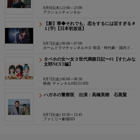
8月6日(木) 22:00～23:00
アクションチャンネル
【新】華◆それでも、恋をするには近すぎる＃
１[字]【日本初放送】
8月7日(金) 06:00～07:00
ホームドラマチャンネルＨＤ 韓流・時代劇・国内ドラ
マ
タベホの女〜女３世代満腹日記〜#1【すたみな
太郎NEXT編】
8月7日(金) 06:00～06:30
映画･チャンネルNECO-HD
ハガネの警察医 出演：高橋英樹 石黒賢
8月7日(金) 10:50～12:45
ファミリー劇場HD