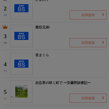
原作：池波正太郎（文芸春秋刊）
2
企画：市川久夫、鈴木哲夫
次回放送
(2)
プロデューサー：能村庸一、武田功
音楽：津島利章
脚本：下飯坂菊馬
豊臣兄弟!
監督：小野田嘉幹
3
制作：フジテレビ／松竹株式会社
制作協力：京都映画株式会社
次回放送
(8)
おしらせ
笹まくら
＊この番組はＨＤ放送からのアップコンバートです。
4
(-)
勿忘草の咲く町で 〜安曇野診療記〜
5
次回放送
(3)