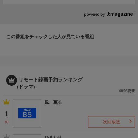
平蔵はその女を見て、おりつに間違いない、と直観する…。
J:magazine!
powered by
出演者
長谷川平蔵：中村吉右衛門
小林金弥：中村歌昇
この番組をチェックした人が見ている番組
木村忠吾：尾美としのり
沢田小平次：真田健一郎
三井忠次郎：中村吉之助
竹内孫四郎：中村吉三郎
山崎国之進：中村吉次
小房の粂八：蟹江敬三
リモート録画予約ランキング
相模の彦十：江戸家猫八
(ドラマ)
お徳：左時枝
08/06更新
仁兵衛：三遊亭金馬
風、薫る
朋斉：竹本孝之
文吉：櫻木健一
1
疾風の陣内：五味龍太郎
次回放送
(1)
ひまわり
制作