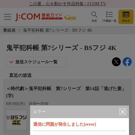
この夏、心を動かす作品特集 | J:COM TV
検索
CS番組一覧
番組表
番組表
鬼平犯科帳 第7シリーズ - BSフジ 4K
鬼平犯科帳 第7シリーズ - BSフジ 4K
放送スケジュール一覧
直近の放送
＜時代劇＞鬼平犯科帳 第7シリーズ 第14話「逃げた妻」
[字]
8月10日(月)
18:00〜19:00
エラー
Ch.181
BSフジ 4K
通信に問題が発生しました[error]