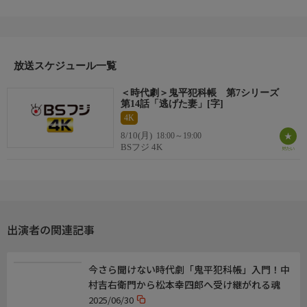
不明になった妻のおりつ（江口由紀）から手紙が来たという。
番組内容３
「明後日、ある茶店で待つので、連れて逃げて欲しい」という。
放送スケジュール一覧
「連れて逃げて」という表現に忠吾は、背後に悪人がいるので
は、と思った。
＜時代劇＞鬼平犯科帳 第7シリーズ
藤田はおりつに会いたいという。
第14話「逃げた妻」[字]
まだ未練があるようだ。
4K
忠吾は相模の彦十（江戸家猫八）に相談する。人生経験豊富な彦
8/10(月)
18:00～19:00
十は、おりつが男と駆け落ちしたのは間違いないと言った。
BSフジ 4K
そして、その背後に悪人がいるなら、平蔵に相談するように勧め
た。
番組内容４
指定された茶店には、平蔵とおまさ（梶芽衣子）が前日下見に行
出演者の関連記事
ったが怪しいところはなかった。
しかしその帰り、平蔵は燕小僧を見かけ、おまさが後をつけ家を
突き止めた。
今さら聞けない時代劇「鬼平犯科帳」入門！中
そして、木立から見張る平蔵とおまさの前に、縄でつながれた女
村吉右衛門から松本幸四郎へ受け継がれる魂
が現れた。
2025/06/30