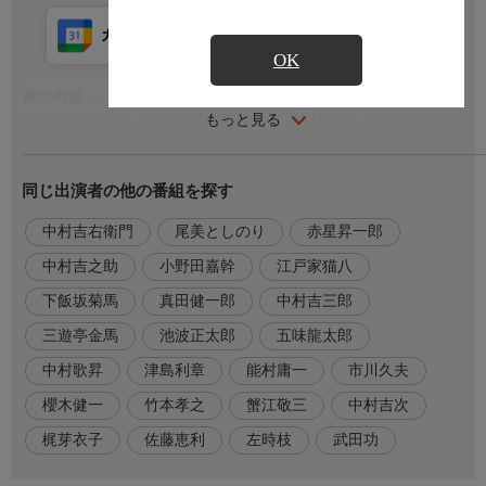
カレンダー登録
アプリ視聴
放送前
OK
番組内容
もっと見る
ある雪の日の夜、火付盗賊改方は与力・小林金弥（中村歌昇）の
指揮で盗賊・燕小僧（赤星昇一郎）の盗人宿を襲った。
一味の多くは捕らえたが、燕小僧は取り逃がしてしまった。
同じ出演者の他の番組を探す
平蔵（中村吉右衛門）は、最近よく、若い同心の三井忠次郎（中
村吉之助）を連れて市中見回りに出る。
中村吉右衛門
尾美としのり
赤星昇一郎
自分の役目を奪われたようで、忠吾（尾美としのり）は面白くな
い…。
中村吉之助
小野田嘉幹
江戸家猫八
下飯坂菊馬
真田健一郎
中村吉三郎
番組内容２
不機嫌なままに一人見回りに出た忠吾は、立ち寄った居酒屋で、
三遊亭金馬
池波正太郎
五味龍太郎
知り合いの浪人・藤田彦七（うじきつよし）と会う。
中村歌昇
津島利章
能村庸一
市川久夫
後妻のおみね（佐藤恵利）と、自分の娘・お弓（内泉朱賀）が一
櫻木健一
竹本孝之
蟹江敬三
中村吉次
緒だった。
藤田は二年前、妻が行方不明になり、その後妻におみねを迎えて
梶芽衣子
佐藤恵利
左時枝
武田功
いた。
何日かして忠吾が再び居酒屋に行くと、藤田が待っていて、行方