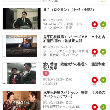
BSフジ 4K
６４（ロクヨン） #1〜5（全5話）
8/12(水)
15:45～21:10
WOWOWプラス 映画・ドラ
マ・スポーツ・音楽
鬼平犯科帳第１シリーズ＃５ ▼中村吉
右衛門/原作：池波正太郎
8/12(水)
16:35～17:35
ホームドラマチャンネルＨＤ 韓
流・時代劇・国内ドラマ
渡り番頭 鏡善太郎の推理２ 能登和倉
殺人海岸
無
8/13(木)
13:00～15:00
J:COM BS
鬼平犯科帳スペシャル 密告 【お昼の
スペシャルアワー】
8/14(金)
13:30～15:30
時代劇専門チャンネル HD