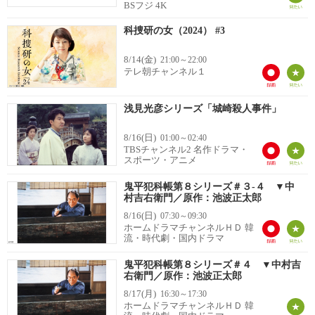
BSフジ 4K
科捜研の女（2024） #3
8/14(金)
21:00～22:00
テレ朝チャンネル１
浅見光彦シリーズ「城崎殺人事件」
8/16(日)
01:00～02:40
TBSチャンネル2 名作ドラマ・
スポーツ・アニメ
鬼平犯科帳第８シリーズ＃３-４ ▼中
村吉右衛門／原作：池波正太郎
8/16(日)
07:30～09:30
ホームドラマチャンネルＨＤ 韓
流・時代劇・国内ドラマ
鬼平犯科帳第８シリーズ＃４ ▼中村吉
右衛門／原作：池波正太郎
8/17(月)
16:30～17:30
ホームドラマチャンネルＨＤ 韓