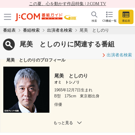
この夏、心を動かす作品特集 | J:COM TV
検索
CS番組一覧
番組表
番組表
番組検索
出演者名検索
尾美 としのり
尾美 としのりに関連する番組
出演者名検索
尾美 としのりのプロフィール
尾美 としのり
オミ トシノリ
1965年12月7日生まれ
B型
175cm
東京都出身
俳優
もっと見る