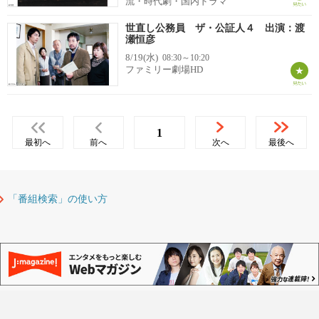
流・時代劇・国内ドラマ
世直し公務員 ザ・公証人４ 出演：渡
瀬恒彦
8/19(水)
08:30～10:20
ファミリー劇場HD
1
最初へ
前へ
次へ
最後へ
「番組検索」の使い方