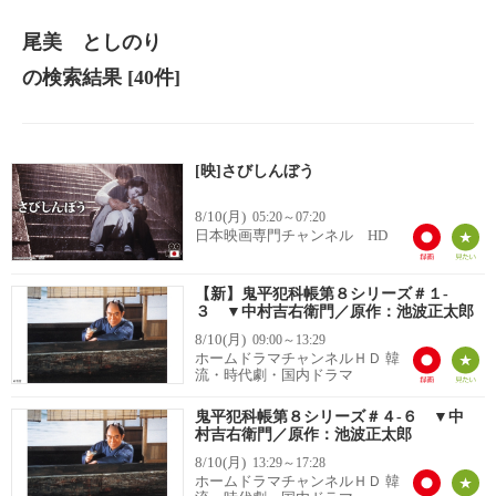
尾美 としのり
の検索結果
[40件]
[映]さびしんぼう
8/10(月)
05:20～07:20
日本映画専門チャンネル HD
【新】鬼平犯科帳第８シリーズ＃１-
３ ▼中村吉右衛門／原作：池波正太郎
8/10(月)
09:00～13:29
ホームドラマチャンネルＨＤ 韓
流・時代劇・国内ドラマ
鬼平犯科帳第８シリーズ＃４-６ ▼中
村吉右衛門／原作：池波正太郎
8/10(月)
13:29～17:28
ホームドラマチャンネルＨＤ 韓