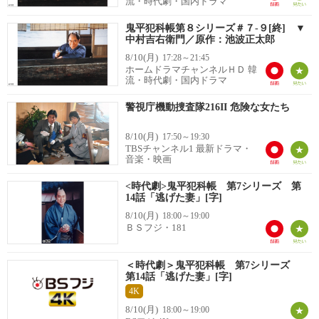
流・時代劇・国内ドラマ
鬼平犯科帳第８シリーズ＃７-９[終] ▼
中村吉右衛門／原作：池波正太郎
8/10(月)
17:28～21:45
ホームドラマチャンネルＨＤ 韓
流・時代劇・国内ドラマ
警視庁機動捜査隊216II 危険な女たち
8/10(月)
17:50～19:30
TBSチャンネル1 最新ドラマ・
音楽・映画
<時代劇>鬼平犯科帳 第7シリーズ 第
14話「逃げた妻」[字]
8/10(月)
18:00～19:00
ＢＳフジ・181
＜時代劇＞鬼平犯科帳 第7シリーズ
第14話「逃げた妻」[字]
4K
8/10(月)
18:00～19:00