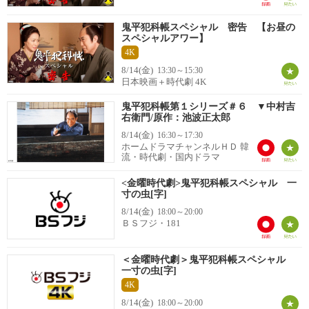
鬼平犯科帳スペシャル 密告 【お昼の
スペシャルアワー】
4K
8/14(金)
13:30～15:30
日本映画＋時代劇 4K
鬼平犯科帳第１シリーズ＃６ ▼中村吉
右衛門/原作：池波正太郎
8/14(金)
16:30～17:30
ホームドラマチャンネルＨＤ 韓
流・時代劇・国内ドラマ
<金曜時代劇>鬼平犯科帳スペシャル 一
寸の虫[字]
8/14(金)
18:00～20:00
ＢＳフジ・181
＜金曜時代劇＞鬼平犯科帳スペシャル
一寸の虫[字]
4K
8/14(金)
18:00～20:00