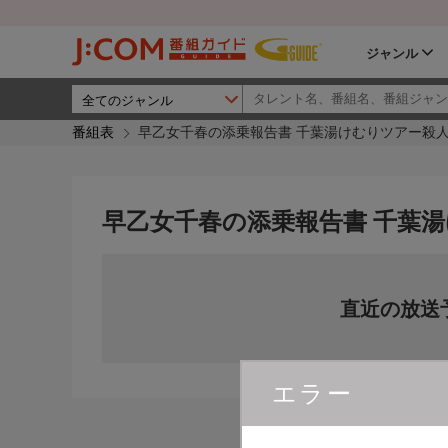
ジャンル
番組表
早乙女千春の添乗報告書 千葉湯けむりツアー殺
早乙女千春の添乗報告書 千葉
直近の放送
エラー