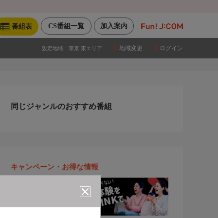
CS番組一覧
加入案内
番組表
地域変更
ログイン
設定地域：
東京 東エリア
同じジャンルのおすすめ番組
キャンペーン・お得な情報