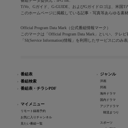
番組データ提供元：IPG Inc.
TiVo、Gガイド、G-GUIDE、およびGガイドロゴは、米国T
このホームページに掲載している記事・写真等あらゆる素
Official Program Data Mark（公式番組情報マーク）
このマークは「Official Program Data Mark」といい
「SI(Service Information)情報」を利用したサービ
番組表
ジャンル
番組検索
洋画
邦画
番組表・チラシPDF
海外ドラマ
国内ドラマ
マイメニュー
アジアドラマ
リモート録画予約
韓流まつり
お気に入りチャンネル
スポーツ
見たい番組一覧