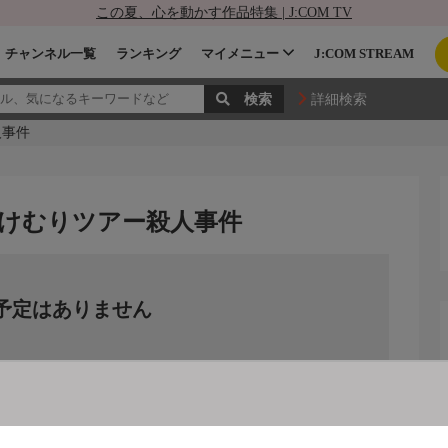
この夏、心を動かす作品特集 | J:COM TV
チャンネル一覧
ランキング
マイメニュー
J:COM STREAM
詳細検索
人事件
湯けむりツアー殺人事件
予定はありません