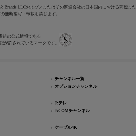
iVo Brands LLCおよび／またはその関連会社の日本国内における商標
材の無断複写・転載を禁じます。
、テレビ番組の公式情報である
スにのみ表記が許されているマークです。
チャンネル一覧
オプションチャンネル
J:テレ
J:COMチャンネル
ケーブル4K