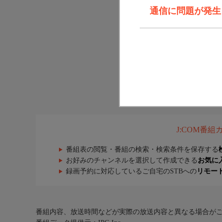
通信に問題が発生しま
J:COM番
番組表の閲覧・番組の検索・検索条件を保存する
お好みのチャンネルを選択して作成できる
お気に
録画予約に対応しているご自宅のSTBへの
リモー
番組内容、放送時間などが実際の放送内容と異なる場合が