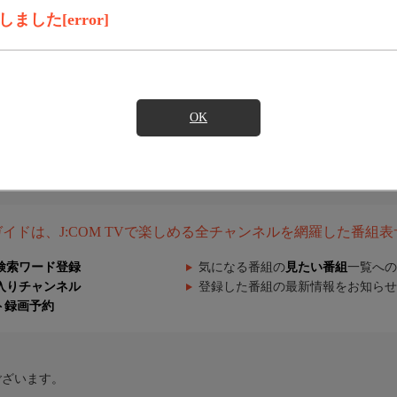
した[error]
OK
組ガイドは、J:COM TVで楽しめる全チャンネルを網羅した番組
検索ワード登録
気になる番組の
見たい番組
一覧への
入りチャンネル
登録した番組の最新情報をお知らせ
ト録画予約
ございます。