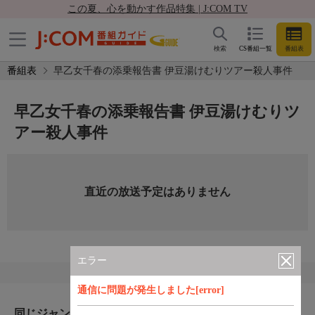
この夏、心を動かす作品特集 | J:COM TV
検索
CS番組一覧
番組表
番組表
早乙女千春の添乗報告書 伊豆湯けむりツアー殺人事件
早乙女千春の添乗報告書 伊豆湯けむりツ
アー殺人事件
直近の放送予定はありません
エラー
通信に問題が発生しました[error]
同じジャンルのおすすめ番組