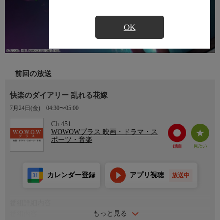
OK
前回の放送
快楽のダイアリー 乱れる花嫁
7月24日(金)
04:30〜05:00
Ch.451
WOWOWプラス 映画・ドラマ・ス
ポーツ・音楽
カレンダー登録
アプリ視聴
放送中
番組詳細内容
もっと見る
番組内容