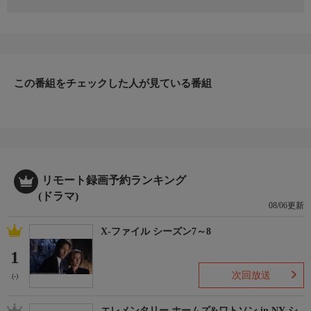
2008年 アメリカ
監督：ザルマン・キング
出演：ジェシカ・リマー／リアム・カード／サマンサ・クロウザ
ー／マーク・スパークス
番組詳細
結婚を数日後に控えたマシューとマギー。マギーは彼が結婚後に
この番組をチェックした人が見ている番組
浮気をしないためにも、独身最後のパーティーを開くように提案
した。そこでは何をやっても許されるはずだったが、大勢の友人
たちとのバカ騒ぎをしたり、セクシーな美女から誘惑されたりす
るマシューを見ていたマギーは我慢できなくなり、突然にパーテ
ィーに参加してしまう。そして皆の前で全裸になり、挑発的なダ
ンスを踊りだす。さらにレズプレイも披露して…。
リモート録画予約ランキング
(ドラマ)
08/06更新
X-ファイル シーズン7～8
1
次回放送
(-)
エレメンタリー ホームズ&ワトソン in NY シ