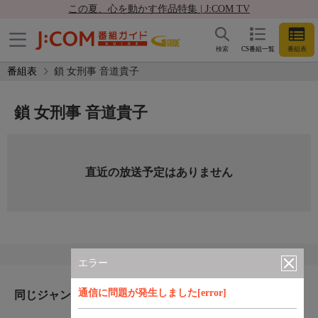
この夏、心を動かす作品特集 | J:COM TV
検索
CS番組一覧
番組表
番組表
鎖 女刑事 音道貴子
鎖 女刑事 音道貴子
直近の放送予定はありません
エラー
通信に問題が発生しました[error]
同じジャンルのおすすめ番組