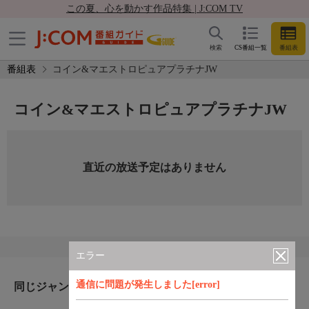
この夏、心を動かす作品特集 | J:COM TV
検索
CS番組一覧
番組表
番組表
コイン&マエストロピュアプラチナJW
コイン&マエストロピュアプラチナJW
直近の放送予定はありません
エラー
通信に問題が発生しました[error]
同じジャンルのおすすめ番組