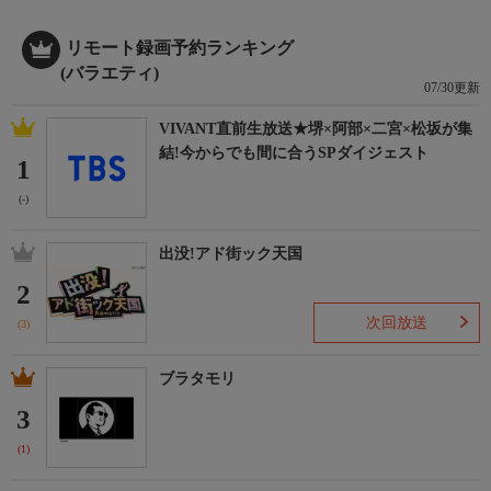
リモート録画予約ランキング
(バラエティ)
07/30更新
VIVANT直前生放送★堺×阿部×二宮×松坂が集
結!今からでも間に合うSPダイジェスト
1
(-)
出没!アド街ック天国
2
次回放送
(3)
ブラタモリ
3
(1)