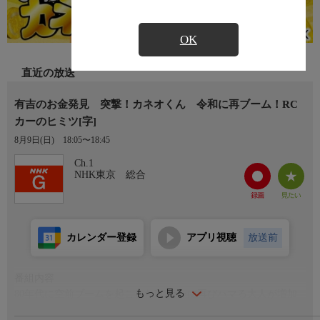
OK
直近の放送
有吉のお金発見 突撃！カネオくん 令和に再ブーム！RC
カーのヒミツ[字]
8月9日(日)
18:05〜18:45
Ch.1
NHK東京 総合
カレンダー登録
アプリ視聴
放送前
番組内容
もっと見る
80年代に空前ブームを起こしたRCカーに再びハマる大人が増加
中！世界大会優勝14回のレジェンドが魅せるコーナーリング。時