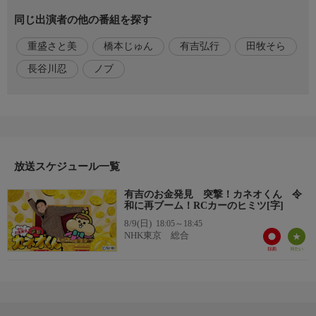
速100kmで走るモンスターマシーン。デコボコ道を大ジャンプ！
同じ出演者の他の番組を探す
大迫力のオフロード大会。軽トラ、デコトラ、高級外車、好きな
車を楽しめるのもRCならではの魅力。バギーやミニ四駆、水陸
重盛さと美
橋本じゅん
有吉弘行
田牧そら
両用など懐かしの車も登場。大人のロマン！RCジェット機のダ
イナミックな宙返りはまるで本物の航空ショー！
長谷川忍
ノブ
出演者
【司会】有吉弘行，田牧そら，【出演】重盛さと美，橋本じゅ
ん，長谷川忍，【語り】ノブ
放送スケジュール一覧
有吉のお金発見 突撃！カネオくん 令
和に再ブーム！RCカーのヒミツ[字]
8/9(日)
18:05～18:45
NHK東京 総合