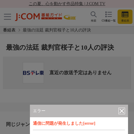
この夏、心を動かす作品特集 | J:COM TV
検索
CS番組一覧
番組表
番組表
最強の法廷 裁判官桜子と10人の評決
最強の法廷 裁判官桜子と10人の評決
直近の放送予定はありません
エラー
通信に問題が発生しました[error]
同じジャンルのおすすめ番組