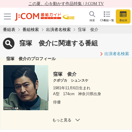
この夏、心を動かす作品特集 | J:COM TV
検索
CS番組一覧
番組表
番組表
番組検索
出演者名検索
窪塚 俊介
窪塚 俊介に関連する番組
出演者名検索
窪塚 俊介のプロフィール
窪塚 俊介
クボヅカ シュンスケ
1981年11月6日生まれ
A型
174cm
神奈川県出身
俳優
もっと見る