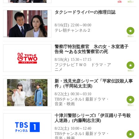
タクシードライバーの推理日誌
8/16(日)
22:00～00:00
テレ朝チャンネル２
警察庁特別監察官 氷の女・氷室透子
告発 〜ある女性警察官の死
8/18(火)
15:30～17:15
フジテレビＴＷＯ ドラマ・ア
ニメ
新・浅見光彦シリーズ「平家伝説殺人事
件」(平岡祐太主演)
8/22(土)
00:30～03:10
TBSチャンネル1 最新ドラマ・
音楽・映画
十津川警部シリーズ3「伊豆踊り子号殺
人迷路」(内藤剛志主演)
8/22(土)
10:00～12:40
TBSチャンネル1 最新ドラマ・
音楽・映画