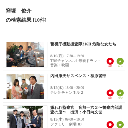
窪塚 俊介
の検索結果
[10件]
警視庁機動捜査隊216II 危険な女たち
8/10(月)
17:50～19:30
TBSチャンネル1 最新ドラマ・
音楽・映画
内田康夫サスペンス・福原警部
8/12(水)
18:00～20:00
テレ朝チャンネル２
嫌われ監察官 音無一六２〜警察内部調
査の鬼〜 出演：小日向文世
8/13(木)
09:00～10:50
ファミリー劇場HD