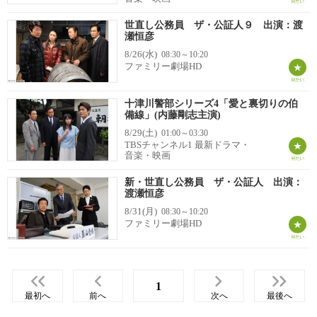
世直し公務員 ザ・公証人９ 出演：渡
瀬恒彦
8/26(水)
08:30～10:20
ファミリー劇場HD
十津川警部シリーズ4「愛と裏切りの伯
備線」(内藤剛志主演)
8/29(土)
01:00～03:30
TBSチャンネル1 最新ドラマ・
音楽・映画
新・世直し公務員 ザ・公証人 出演：
渡瀬恒彦
8/31(月)
08:30～10:20
ファミリー劇場HD
1
最初へ
前へ
次へ
最後へ