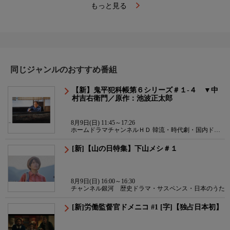
もっと見る
同じジャンルのおすすめ番組
【新】鬼平犯科帳第６シリーズ＃１-４ ▼中
村吉右衛門／原作：池波正太郎
8月9日(日) 11:45～17:26
ホームドラマチャンネルＨＤ 韓流・時代劇・国内ドラ
マ
[新]【山の日特集】下山メシ＃１
8月9日(日) 16:00～16:30
チャンネル銀河 歴史ドラマ・サスペンス・日本のうた
[新]労働監督官ドメニコ #1 [字]【独占日本初】