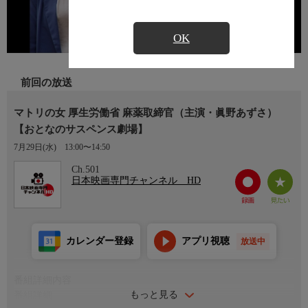
OK
前回の放送
マトリの女 厚生労働省 麻薬取締官（主演・眞野あずさ）
【おとなのサスペンス劇場】
7月29日(水)
13:00〜14:50
Ch.501
日本映画専門チャンネル HD
カレンダー登録
アプリ視聴
放送中
番組詳細内容
もっと見る
番組詳細