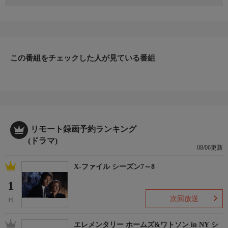
「マトリ」と呼ばれる麻薬取締官の亜希子(眞野あずさ)は、捜査
で確保した麻薬の売人・水田(福田卓弥)の話や携帯電話から「Ｅ
Ｒ」とされる人物がネタ元と推測。水田は「ＥＲ」が指定した場
所に出向き、受け渡しをしていたという。「ＥＲ」の携帯電話
は、生花店経営者・小林(朝倉伸二)のものと判明し、監視と調査
に乗り出すが、小林は死体で発見される。
この番組をチェックした人が見ている番組
リモート録画予約ランキング
(ドラマ)
08/06更新
X-ファイル シーズン7～8
1
次回放送
(-)
エレメンタリー ホームズ&ワトソン in NY シ