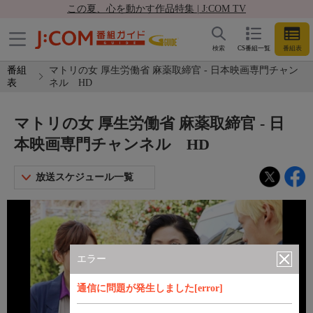
この夏、心を動かす作品特集 | J:COM TV
検索
CS番組一覧
番組表
番組
マトリの女 厚生労働省 麻薬取締官 - 日本映画専門チャン
表
ネル HD
マトリの女 厚生労働省 麻薬取締官 - 日
本映画専門チャンネル HD
放送スケジュール一覧
エラー
通信に問題が発生しました[error]