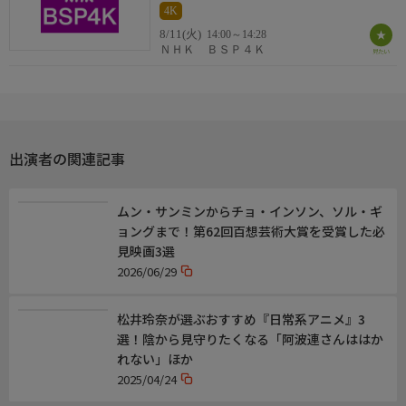
4K
監督・演出
8/11(火)
14:00～14:28
ＮＨＫ ＢＳＰ４Ｋ
音楽
制作
出演者の関連記事
ムン・サンミンからチョ・インソン、ソル・ギ
（自由記述）
ョングまで！第62回百想芸術大賞を受賞した必
見映画3選
2026/06/29
キーワード１
松井玲奈が選ぶおすすめ『日常系アニメ』3
キーワード２
選！陰から見守りたくなる「阿波連さんははか
れない」ほか
2025/04/24