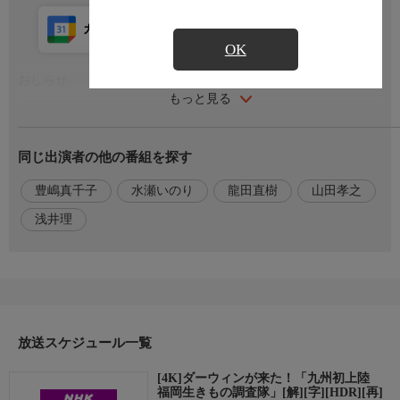
カレンダー登録
アプリ視聴
放送前
OK
おしらせ
もっと見る
番組内容
同じ出演者の他の番組を探す
日本有数の大都市・福岡。実は驚くほど多くの生きものが暮らし
ている。高層ビル街にこつ然と現れる不思議な「山」は野鳥の楽
豊嶋真千子
水瀬いのり
龍田直樹
山田孝之
園。猛禽類まで現れ命のドラマの舞台となっている。住宅街を流
れる川には絶滅危惧種の渡り鳥・クロツラヘラサギが飛来。平た
浅井理
くユニークなクチバシを駆使し街中で冬を越す。博多湾の干潟で
は「生きた化石」カブトガニが命をつなぐ。生きものたちはいっ
たい何故福岡に？調査隊が街を走り、その秘密に迫る！
出演者
【語り】龍田直樹，豊嶋真千子，山田孝之，水瀬いのり，浅井理
放送スケジュール一覧
原作・脚本
[4K]ダーウィンが来た！「九州初上陸
福岡生きもの調査隊」[解][字][HDR][再]