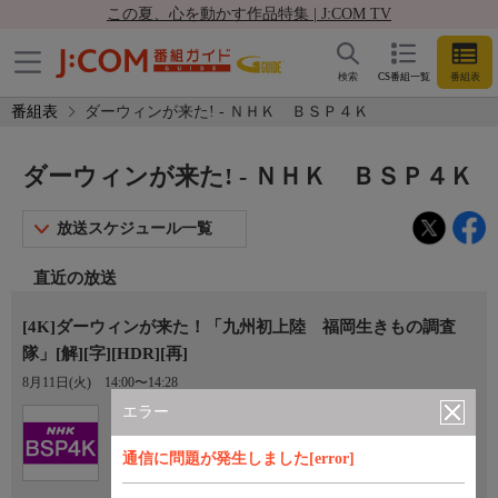
この夏、心を動かす作品特集 | J:COM TV
検索
CS番組一覧
番組表
番組表
ダーウィンが来た! - ＮＨＫ ＢＳＰ４Ｋ
ダーウィンが来た! - ＮＨＫ ＢＳＰ４Ｋ
放送スケジュール一覧
直近の放送
[4K]ダーウィンが来た！「九州初上陸 福岡生きもの調査
隊」[解][字][HDR][再]
8月11日(火)
14:00〜14:28
エラー
Ch.101
ＮＨＫ ＢＳＰ４Ｋ
通信に問題が発生しました[error]