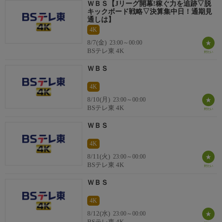
ＷＢＳ【Jリーグ開幕!稼ぐ力を追跡▽脱
つづき
キックボード戦略▽決算集中日！通期見
世界で起きている経済ニュースは一見遠いことのように感じます
通しは】
が、実は回りまわって私たちの生活や仕事に深く関係していま
4K
す。豊富なデータとわかりやすい解説で、明日からのビジネスや
8/7(金)
23:00～00:00
BSテレ東 4K
生活のヒントとなる「一歩先を照らす経済ニュース」をお伝えし
ます。
ＷＢＳ
関連情報
4K
【公式ホームページ】
8/10(月)
23:00～00:00
https://www.tv-tokyo.co.jp/wbs/
BSテレ東 4K
ＷＢＳ
【公式Facebook】
https://www.facebook.com/wbsfan/
4K
8/11(火)
23:00～00:00
【公式X】
BSテレ東 4K
https://x.com/wbs_tvtokyo
ＷＢＳ
映像について
4K
この番組は、ＢＳテレ東（２Ｋ）放送番組を４Ｋにアップコンバ
8/12(水)
23:00～00:00
ートして放送しています。
BSテレ東 4K