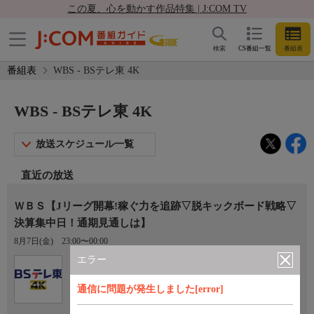
この夏、心を動かす作品特集 | J:COM TV
検索
CS番組一覧
番組表
番組表
WBS - BSテレ東 4K
WBS - BSテレ東 4K
放送スケジュール一覧
直近の放送
ＷＢＳ【Jリーグ開幕!稼ぐ力を追跡▽脱キックボード戦略▽
決算集中日！通期見通しは】
8月7日(金)
23:00〜00:00
エラー
Ch.171
BSテレ東 4K
通信に問題が発生しました[error]