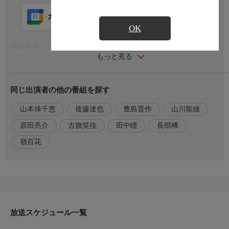
カレンダー登録
アプリ視聴
放送前
OK
番組概要
もっと見る
“経済”を、より分かりやすく！そしてより深く！WBSならではの
切り口でホットなニュースを伝えます。
同じ出演者の他の番組を探す
出演者
後藤達也（月・火）、田中瞳（月・火・金）
山本倖千恵
後藤達也
豊島晋作
山川龍雄
豊島晋作（水〜金）、山川龍雄（水）
原田亮介（木）、古旗笑佳（月・金）
原田亮介
古旗笑佳
田中瞳
長部稀
長部稀（火・木）、山本倖千恵（水）
嶺百花
嶺百花（トレたまneo）
『ＷＢＳ』とは
WBS（ワールドビジネスサテライト）は1988年4月にスタートし
た、日本で最も長く続く経済ニュース番組です。バブル期の絶頂
から崩壊、そして現在に至るまで、激動の時代を「経済」という
放送スケジュール一覧
独自の切り口で報じ続けています。