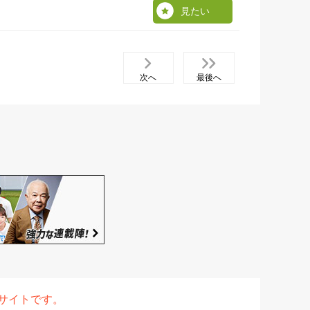
見たい
次へ
最後へ
表サイトです。