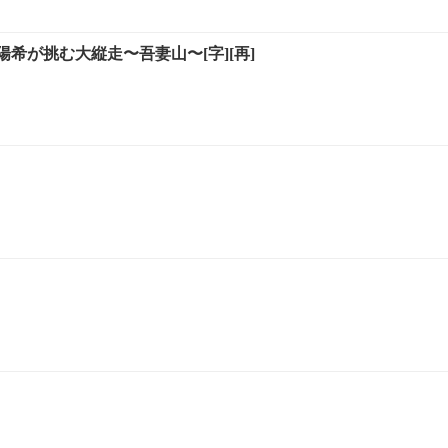
希が挑む大縦走〜吾妻山〜[字][再]