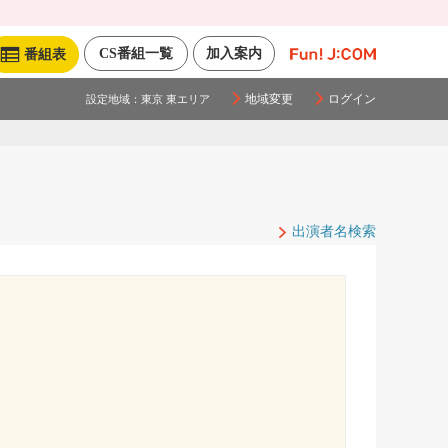
CS番組一覧
加入案内
番組表
地域変更
ログイン
設定地域：
東京 東エリア
出演者名検索