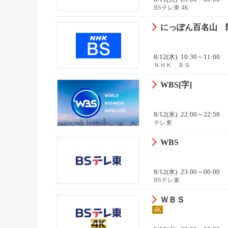
BSテレ東 4K
にっぽん百名山 陽
8/12(水)
10:30～11:00
ＮＨＫ ＢＳ
WBS[字]
8/12(水)
22:00～22:58
テレ東
WBS
8/12(水)
23:00～00:00
BSテレ東
ＷＢＳ
4K