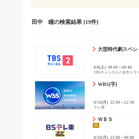
田中 瞳
の検索結果
[19件]
大型時代劇スペシ
8/8(土)
08:00～09:40
TBSチャンネル2 名作ド
WBS[字]
8/10(月)
22:00～22:58
テレ東
ＷＢＳ
4K
8/10(月)
23:00～00:00