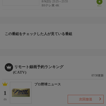
8/9(日)
23:25～23:55
田中真弓
BSテレ東 4K
番組概要
ワイン通で知られる辰巳琢郎が、毎回様々なゲストを招き、世界
中から選りすぐったとっておきのワインをご用意。その中から
「今飲みたいワイン」「ゲストのイメージに近いワイン」を選
この番組をチェックした人が見ている番組
び、それに合わせた料理を味わいながら、話をうかがいます。
関連情報
【番組ホームページ】
https://www.bs-tvtokyo.co.jp/budoshu/
映像について
リモート録画予約ランキング
この番組は、ＢＳテレ東（２Ｋ）放送番組を４Ｋにアップコンバ
(CATV)
07/30更新
ートして放送しています。
プロ野球ニュース
1
次回放送
(5)