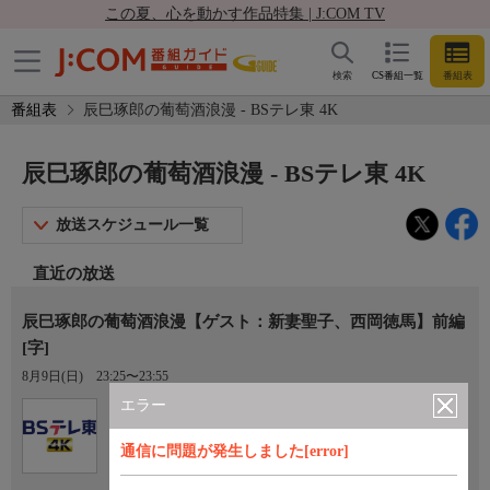
この夏、心を動かす作品特集 | J:COM TV
検索
CS番組一覧
番組表
番組表
辰巳琢郎の葡萄酒浪漫 - BSテレ東 4K
辰巳琢郎の葡萄酒浪漫 - BSテレ東 4K
放送スケジュール一覧
直近の放送
辰巳琢郎の葡萄酒浪漫【ゲスト：新妻聖子、西岡徳馬】前編
[字]
8月9日(日)
23:25〜23:55
エラー
Ch.171
BSテレ東 4K
通信に問題が発生しました[error]