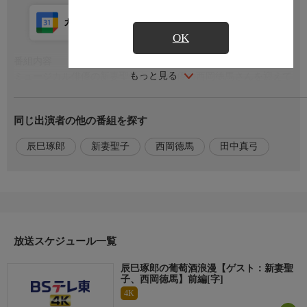
カレンダー登録
アプリ視聴
放送前
OK
番組内容
もっと見る
ミュージカル俳優の新妻聖子さんと俳優の西岡徳馬さんを迎えて
のトーク！ミュージカルの舞台に立つまでの奇跡とも言える驚き
のエピソードに辰巳さんもびっくり！西岡さんが元気を出したい
同じ出演者の他の番組を探す
時に聞く新妻さんの曲とは！？▽日本ワインの旅は千葉県銚子
市。過疎化が進む銚子の町を盛り上げる新たな挑戦として卸会社
辰巳琢郎
新妻聖子
西岡徳馬
田中真弓
の4代目が立ち上げた銚子初のワイナリーへ！食材は北海道十勝
から。ジャガイモとラクレットチーズの黄金の組み合わせ！
出演者
辰巳琢郎
放送スケジュール一覧
【ゲスト】
新妻聖子（ミュージカル俳優）
辰巳琢郎の葡萄酒浪漫【ゲスト：新妻聖
西岡徳馬（俳優）
子、西岡徳馬】前編[字]
4K
【ナレーター】