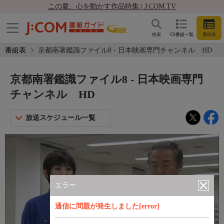
この夏、心を動かす作品特集 | J:COM TV
検索
CS番組一覧
番組表
番組表
京都南署鑑識ファイル8 - 日本映画専門チャンネル HD
京都南署鑑識ファイル8 - 日本映画専門
チャンネル HD
放送スケジュール一覧
エラー
通信に問題が発生しました[error]