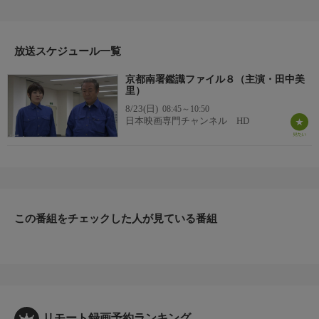
里）や上司・志賀主任（小林稔侍）らの調査により、犯人の足の
サイズは24.5センチだと判明。大山刑事（東幹久）は、１カ月前
に起きた“平安京のカラス”と名乗る犯人による通り魔事件との関
連を疑う。同じく黒のフードをかぶった人物が果物ナイフで被害
放送スケジュール一覧
者の腹を刺し、刃物を抜かずに去る…という手口が酷似していた
京都南署鑑識ファイル８（主演・田中美
のだ。事実、翌日、犯人からの犯行声明が新聞社に送りつけら
里）
れ、府警は連続通り魔事件と断定、南署に合同捜査本部を設置す
8/23(日)
08:45～10:50
るのだが…。
日本映画専門チャンネル HD
この番組をチェックした人が見ている番組
リモート録画予約ランキング