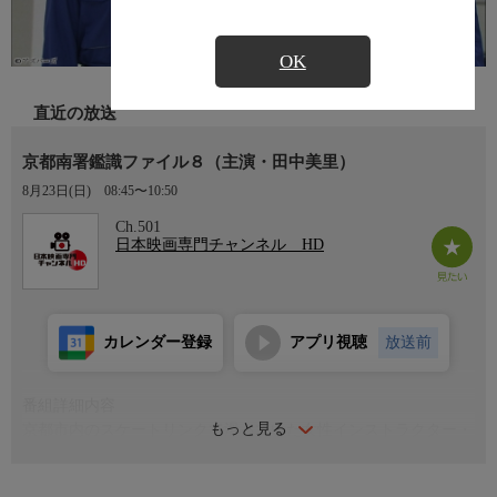
OK
直近の放送
京都南署鑑識ファイル８（主演・田中美里）
8月23日(日)
08:45〜10:50
Ch.501
日本映画専門チャンネル HD
カレンダー登録
アプリ視聴
放送前
番組詳細内容
もっと見る
京都市内のスケートリンクで滑っていた女性インストラクター・
白石沙織が、黒いフードをかぶった何者かに正面から刺されると
いう事件が起きる。京都南署の鑑識官・円城寺りつ子（田中美