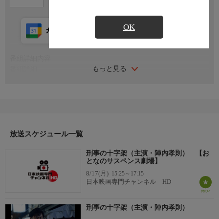
OK
カレンダー登録
アプリ視聴
放送前
番組詳細内容
もっと見る
番組詳細
25年前、相棒の沢木（山田純大）を目前で殺された京都東署の刑
事・島田直治（陣内孝則）。以来、その十字架を背負いながら生
きてきた。ある日、不動産会社の営業マン・松村（山根誠示）の
刺殺事件が発生。さらに島田の知人・鈴木（徳井優）が変死体で
発見され、現場で松村殺しの凶器が見つかる。鈴木が犯人と断定
される中、島田はある疑念から捜査の洗い直しを求める。そんな
放送スケジュール一覧
中、島田は沢木の事件につながる人物の存在に気づく…。
刑事の十字架（主演・陣内孝則） 【お
となのサスペンス劇場】
8/17(月)
15:25～17:15
日本映画専門チャンネル HD
刑事の十字架（主演・陣内孝則）