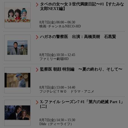
タベホの女〜女３世代満腹日記〜#1【すたみな
太郎NEXT編】
8月7日(金) 06:00～06:30
映画･チャンネルNECO-HD
ハガネの警察医 出演：高橋英樹 石黒賢
8月7日(金) 10:50～12:45
ファミリー劇場HD
監察医 朝顔 特別編 〜夏の終わり、そして〜
8月7日(金) 13:00～14:40
フジテレビＴＷＯ ドラマ・アニメ
X-ファイル シーズン7 #1「第六の絶滅 Part 1」
[二]
8月7日(金) 14:30～15:30
Dlife（ディーライフ）