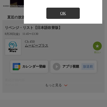
OK
直近の放送
リベンジ・リスト【日本語吹替版】
8月28日(金)
11:45〜13:30
Ch.450
ムービープラス
カレンダー登録
アプリ視聴
放送前
番組詳細内容
もっと見る
番組内容
目の前で強盗に妻を殺害された無職の中年男スタンリー。容疑者
は捕まるが悪徳警官によって釈放され、事件は闇に葬られる。理
不尽な社会と己の無力さへの怒りが、スタンリーの過去を呼び覚
ました。かつて数々の殺しを請け負う特殊工作員だった彼は、封