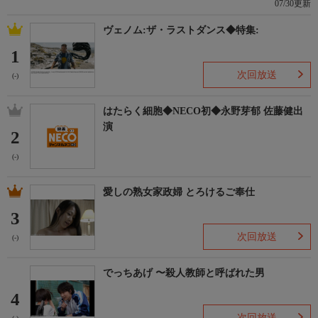
07/30更新
ヴェノム:ザ・ラストダンス◆特集:
1
次回放送
(-)
はたらく細胞◆NECO初◆永野芽郁 佐藤健出
演
2
(-)
愛しの熟女家政婦 とろけるご奉仕
3
次回放送
(-)
でっちあげ 〜殺人教師と呼ばれた男
4
次回放送