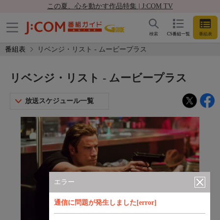
この夏、心を動かす作品特集 | J:COM TV
検索
CS番組一覧
番組表
番組表
リベンジ・リスト - ムービープラス
リベンジ・リスト - ムービープラス
放送スケジュール一覧
エラー
通信に問題が発生しました[error]