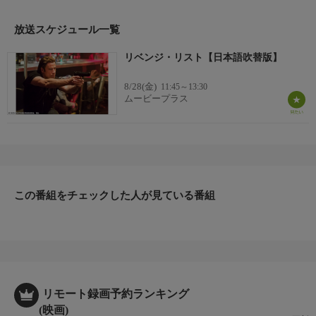
印していた殺人術を総動員し復讐に手を染めていく。(2016年：
アメリカ)
放送スケジュール一覧
監督
リベンジ・リスト【日本語吹替版】
チャック・ラッセル
出演者
8/28(金)
11:45～13:30
ジョン・トラボルタ／クリストファー・メローニ／アマンダ・シ
ムービープラス
ュル
声の出演
森田順平／楠見尚己／吉田麻実
この番組をチェックした人が見ている番組
リモート録画予約ランキング
(映画)