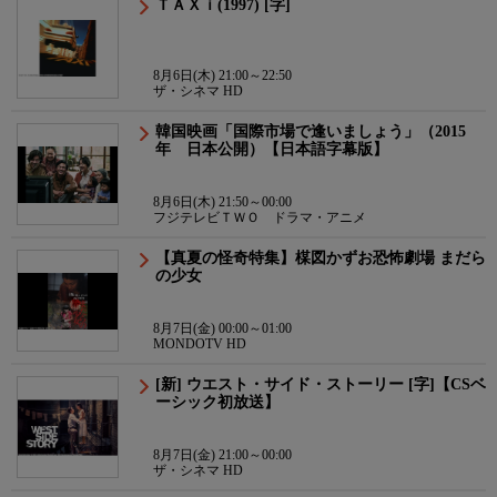
ＴＡＸｉ(1997) [字]
8月6日(木) 21:00～22:50
ザ・シネマ HD
韓国映画「国際市場で逢いましょう」（2015
年 日本公開）【日本語字幕版】
8月6日(木) 21:50～00:00
フジテレビＴＷＯ ドラマ・アニメ
【真夏の怪奇特集】楳図かずお恐怖劇場 まだら
の少女
8月7日(金) 00:00～01:00
MONDOTV HD
[新] ウエスト・サイド・ストーリー [字]【CSベ
ーシック初放送】
8月7日(金) 21:00～00:00
ザ・シネマ HD