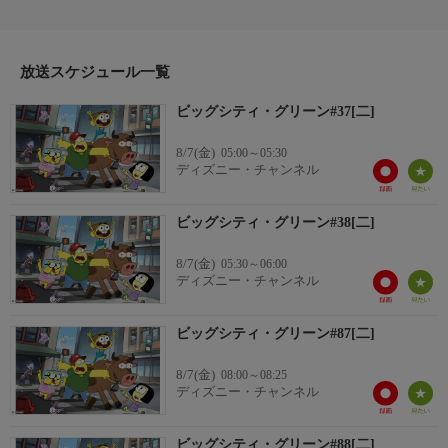
都会へと引っ越してきた。賑やかな都会での生活に、田舎暮らし
そのままの気取らない一家は馴染めるのだろうか？そんな心配を
よそに、好奇心いっぱいのクリケットが、家族だけでなく隣人た
放送スケジュール一覧
ちをも奇想天外な冒険のような毎日へと巻き込んでいく。どこで
暮らそうと、このグリーン家に退屈な日なんて無いのだ。
ビッグシティ・グリーン#37[二]
8/7(金)
05:00～05:30
ディズニー・チャンネル
ビッグシティ・グリーン#38[二]
8/7(金)
05:30～06:00
ディズニー・チャンネル
ビッグシティ・グリーン#87[二]
8/7(金)
08:00～08:25
ディズニー・チャンネル
ビッグシティ・グリーン#88[二]