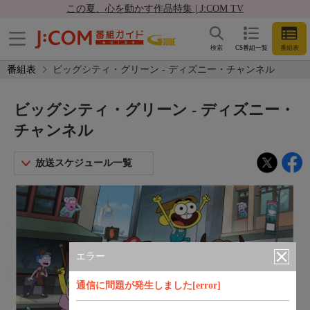
この夏、心を動かす作品特集 | J:COM TV
検索
CS番組一覧
番組表
番組表
ビッグシティ・グリーン - ディズニー・チャンネル
ビッグシティ・グリーン - ディズニー・
チャンネル
放送スケジュール一覧
エラー
通信に問題が発生しました[error]