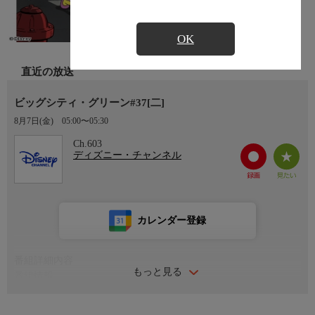
OK
直近の放送
ビッグシティ・グリーン#37[二]
8月7日(金)
05:00〜05:30
Ch.603
ディズニー・チャンネル
カレンダー登録
番組詳細内容
もっと見る
番組情報
大好きな父ビル、優しい姉のティリーと共に、元気いっぱいの男
の子クリケット・グリーンは、おばあちゃんのアリスが暮らす大