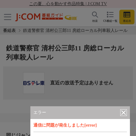
この夏、心を動かす作品特集 | J:COM TV
検索
CS番組一覧
番組表
番組表
鉄道警察官 清村公三郎11 房総ローカル列車殺人レール
鉄道警察官 清村公三郎11 房総ローカル
列車殺人レール
直近の放送予定はありません
エラー
通信に問題が発生しました[error]
同じジャンルのおすすめ番組