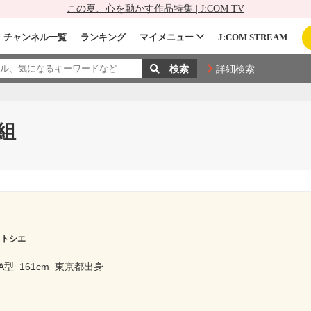
この夏、心を動かす作品特集 | J:COM TV
チャンネル一覧
ランキング
マイメニュー
J:COM STREAM
詳細検索
組
 トシエ
A型
161cm
東京都出身