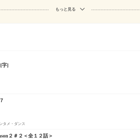
もっと見る
[字]
１７
エンタメ・ダンス
ason２＃２＜全１２話＞