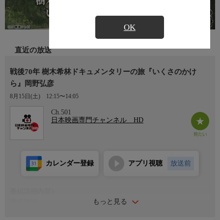
OK
直近の放送
戦後70年 樹木希林ドキュメンタリーの旅『いくさのかけ
ら』岡野弘彦
8月15日(土)
12:15〜14:05
Ch.501
日本映画専門チャンネル HD
カレンダー登録
アプリ視聴
放送前
番組詳細内容1
もっと見る
番組詳細
全国の地方テレビ局が地道に語り継いできた、戦争の記録を綴る