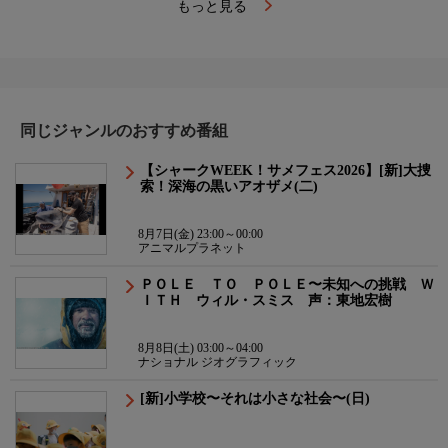
もっと見る
同じジャンルのおすすめ番組
【シャークWEEK！サメフェス2026】[新]大捜
索！深海の黒いアオザメ(二)
8月7日(金) 23:00～00:00
アニマルプラネット
ＰＯＬＥ ＴＯ ＰＯＬＥ〜未知への挑戦 Ｗ
ＩＴＨ ウィル・スミス 声：東地宏樹
8月8日(土) 03:00～04:00
ナショナル ジオグラフィック
[新]小学校〜それは小さな社会〜(日)