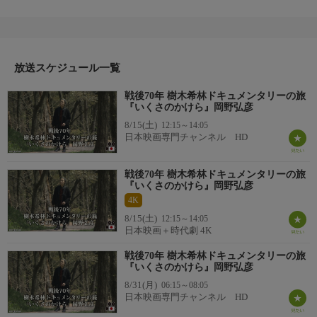
ドキュメンタリー番組。女優・樹木希林が選んだドキュメンタリ
ー番組を入口に、ゲストとともに「芸能と戦争」「戦争と言葉」
などテーマを設けて対談する、東海テレビの企画『戦後70年 樹
木希林 ドキュメンタリーの旅』。今回は東海テレビが2005年に
制作したドキュメンタリー『いくさのかけら』を全編放送し、樹
放送スケジュール一覧
木希林が番組ゆかりの地、長野県の無言館を訪れる。
戦後70年 樹木希林ドキュメンタリーの旅
番組詳細
『いくさのかけら』岡野弘彦
そして、ゲストに歌人の岡野弘彦を迎え、番組のこと、戦争につ
8/15(土)
12:15～14:05
いて対談していく。
日本映画専門チャンネル HD
『いくさのかけら』（2005年・東海テレビ放送制作）
戦後六十年の節目となる2005年。地域を歩いて見つけてきた戦争
戦後70年 樹木希林ドキュメンタリーの旅
の痕跡を、「いま」と「家族」に焦点をあて、四つの物語を、一
『いくさのかけら』岡野弘彦
本の番組にまとめて放送する。サブタイトルは、『伝言』『和
4K
解』『約束』『慰霊』。
8/15(土)
12:15～14:05
番組詳細
日本映画＋時代劇 4K
戦後70年 樹木希林ドキュメンタリーの旅
『いくさのかけら』岡野弘彦
番組詳細内容2
8/31(月)
そのうちのひとつ、『慰霊』では、終戦間際、愛知県豊川市の兵
06:15～08:05
日本映画専門チャンネル HD
器工場が、アメリカ軍の空襲にあい、学生を含む2，500人が、犠
牲となった事実を取材した。2005年、その犠牲者たちを慰霊する