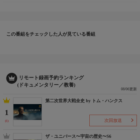
ための、慰霊祭が行われた。慰霊祭の最後に、20年もの間、代表
世話人を務めてきた老人は、「人を愛することを教えられまし
た…」と供養塔に向かって、振り絞るような声で語りかけた。そ
の言葉に、世話人の語られざる愛情物語があった…。
この番組をチェックした人が見ている番組
リモート録画予約ランキング
(ドキュメンタリー／教養)
08/06更新
第二次世界大戦全史 by トム・ハンクス
1
次回放送
(1)
ザ・ユニバース〜宇宙の歴史〜S6