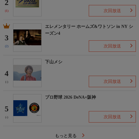
2
次回放送
(1)
エレメンタリー ホームズ&ワトソン in NY シ
ーズン4
3
次回放送
(2)
下山メシ
4
次回放送
(-)
プロ野球 2026 DeNA×阪神
5
次回放送
(-)
もっと見る