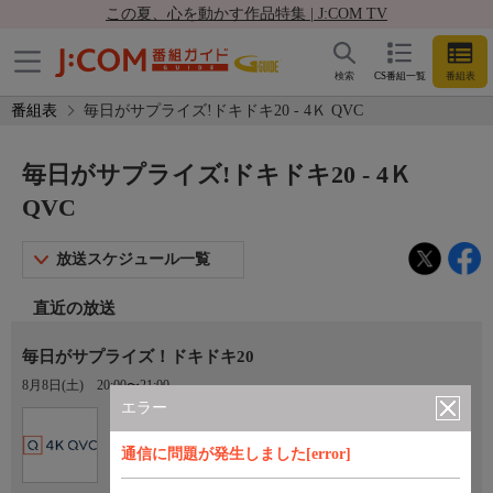
この夏、心を動かす作品特集 | J:COM TV
検索
CS番組一覧
番組表
番組表
毎日がサプライズ!ドキドキ20 - 4Ｋ QVC
毎日がサプライズ!ドキドキ20 - 4Ｋ
QVC
放送スケジュール一覧
直近の放送
毎日がサプライズ！ドキドキ20
8月8日(土)
20:00〜21:00
エラー
Ch.431
4Ｋ QVC
通信に問題が発生しました[error]