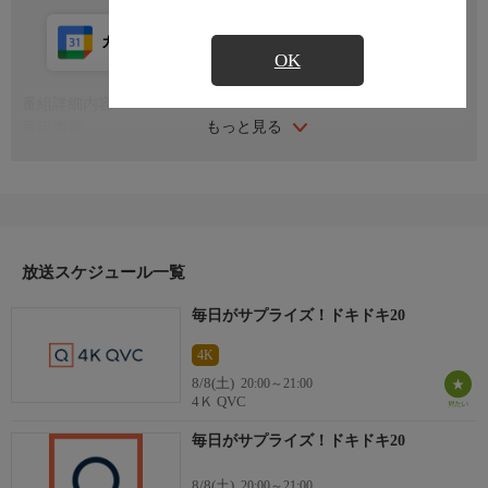
カレンダー登録
アプリ視聴
放送前
OK
番組詳細内容
もっと見る
番組内容
※番組の内容や放送日時は、変更となる場合がございます。
放送スケジュール一覧
毎日がサプライズ！ドキドキ20
4K
8/8(土)
20:00～21:00
4Ｋ QVC
毎日がサプライズ！ドキドキ20
8/8(土)
20:00～21:00