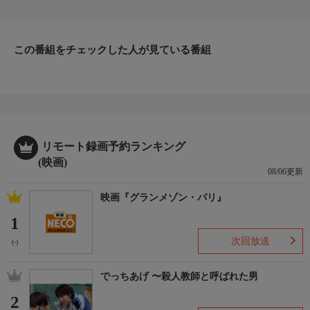
こす。その事件がきっかけでマフィアの血筋が明らかになったヤ
ンは警察学校を追われ、過酷な潜入捜査官の道へ。逆にラウは、
ボスのサムによって警察学校へ送り込まれる。(2003年：香港)
監督
この番組をチェックした人が見ている番組
アンドリュー・ラウ／アラン・マック
出演者
エディソン・チャン／ショーン・ユー／アンソニー・ウォン
リモート録画予約ランキング
(映画)
08/06更新
映画『グランメゾン・パリ』
1
次回放送
(-)
でっちあげ 〜殺人教師と呼ばれた男
2