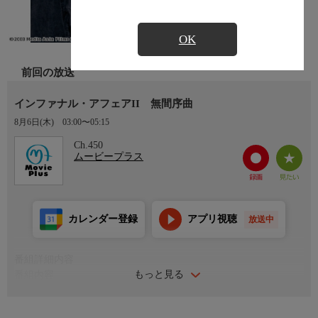
OK
前回の放送
インファナル・アフェアII 無間序曲
8月6日(木)
03:00〜05:15
Ch.450
ムービープラス
カレンダー登録
アプリ視聴
放送中
番組詳細内容
もっと見る
番組内容
１９９１年。悪を憎み、警察官になることを夢見るヤン。一方、
ボスの妻に想いを寄せていたラウは、彼女のために暗殺事件を起