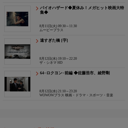
バイオハザード◆夏休み！メガヒット映画大特
集◆
8月11日(火) 09:30～11:30
ムービープラス
遠すぎた橋 [字]
8月12日(水) 19:10～22:20
ザ・シネマ HD
64−ロクヨン−前編 ◆佐藤浩市、綾野剛
8月12日(水) 21:10～23:20
WOWOWプラス 映画・ドラマ・スポーツ・音楽