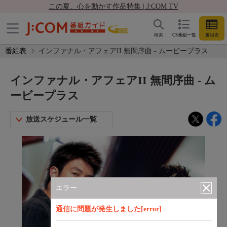
この夏、心を動かす作品特集 | J:COM TV
検索
CS番組一覧
番組表
番組表
インファナル・アフェアII 無間序曲 - ムービープラス
インファナル・アフェアII 無間序曲 - ム
ービープラス
放送スケジュール一覧
エラー
通信に問題が発生しました[error]