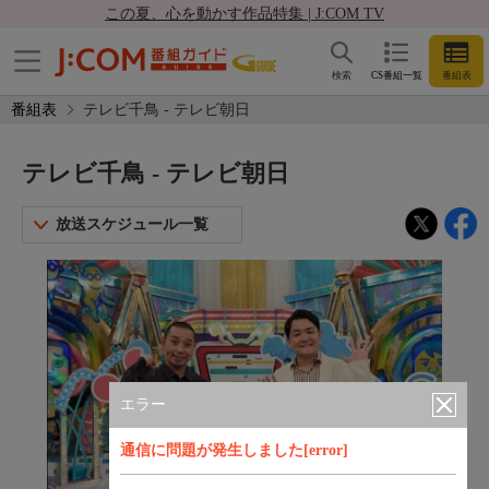
この夏、心を動かす作品特集 | J:COM TV
検索
CS番組一覧
番組表
番組表
テレビ千鳥 - テレビ朝日
テレビ千鳥 - テレビ朝日
放送スケジュール一覧
エラー
通信に問題が発生しました[error]