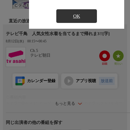
OK
直近の放送
テレビ千鳥 人気女性水着を当てるまで帰れま3!![字]
8月12日(水)
00:15〜00:45
Ch.5
テレビ朝日
カレンダー登録
アプリ視聴
放送前
◇番組内容
もっと見る
大人気!!帰れま3シリーズ。今回は女性水着の人気ベスト3を当て
る!!ゲストはアインシュタイン河井ゆずる&相席スタート山添
寛。女性の気持ちになって当てられるか?
同じ出演者の他の番組を探す
◇出演者