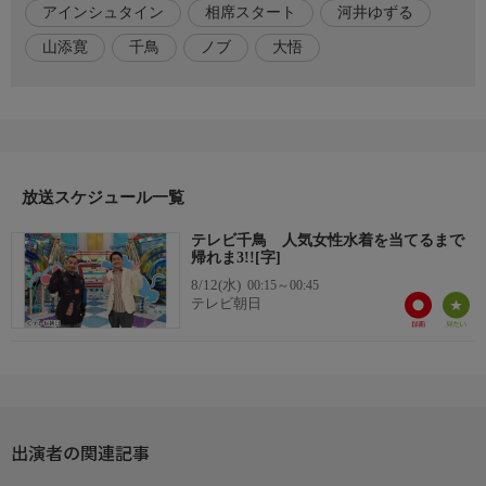
アインシュタイン
相席スタート
河井ゆずる
千鳥(ノブ・大悟)
アインシュタイン 河井ゆずる
山添寛
千鳥
ノブ
大悟
相席スタート 山添寛
◇おしらせ
※この番組は放送時間が変更になる場合があります
☆番組HP
放送スケジュール一覧
http://www.tv-asahi.co.jp/tvchidori/
テレビ千鳥 人気女性水着を当てるまで
帰れま3!![字]
8/12(水)
00:15～00:45
テレビ朝日
出演者の関連記事