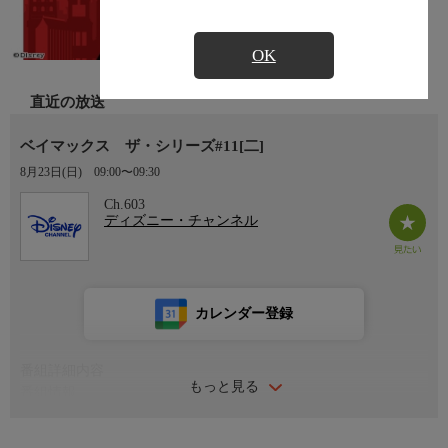
OK
直近の放送
ベイマックス ザ・シリーズ#11[二]
8月23日(日)
09:00〜09:30
Ch.603
ディズニー・チャンネル
カレンダー登録
番組詳細内容
もっと見る
番組情報
映画「ベイマックス」のその後を描いたテレビシリーズ。最年少
で名門サンフランソウキョウ工科大の学生になった天才少年ヒ