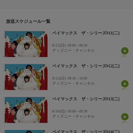
ロ。亡き兄タダシが作ったヘルスケアロボットのベイマックス
は、いつもヒロを見守っている。科学の力で人を幸せにしたいと
いうタダシの願いを受け継いだヒロは、個性豊かな仲間たちと共
放送スケジュール一覧
にヒーローチーム、ビッグ・ヒーロー6となって科学を悪用する
悪者から街を守る。声の出演 菅野美穂、小泉孝太郎
ベイマックス ザ・シリーズ#11[二]
8/23(日)
09:00～09:30
ディズニー・チャンネル
ベイマックス ザ・シリーズ#12[二]
8/23(日)
09:30～10:00
ディズニー・チャンネル
ベイマックス ザ・シリーズ#13[二]
8/30(日)
09:00～09:30
ディズニー・チャンネル
ベイマックス ザ・シリーズ#14[二]