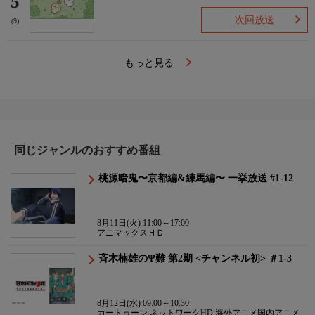
5
次回放送
(9)
もっと見る
同じジャンルのおすすめ番組
桃源暗鬼〜京都編&練馬編〜 一挙放送 #1-12
8月11日(火) 11:00～17:00
アニマックスＨＤ
斉木楠雄のΨ難 第2期 <チャンネル初> ＃1-3
8月12日(水) 09:00～10:30
カートゥーン ネットワークHD 海外アニメ国内アニメ