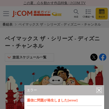
この夏、心を動かす作品特集 | J:COM TV
検索
CS番組一覧
番組表
番組表
ベイマックス ザ・シリーズ - ディズニー・チャンネル
ベイマックス ザ・シリーズ - ディズニ
ー・チャンネル
放送スケジュール一覧
エラー
通信に問題が発生しました[error]