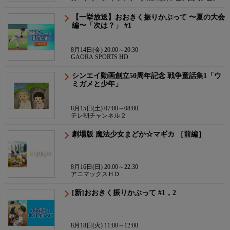
【一挙放送】おおきく振りかぶって 〜夏の大会
編〜「次は？」 #1
8月14日(金) 20:00～20:30
GAORA SPORTS HD
シンエイ動画創立50周年記念 戦争童話集1「ウ
ミガメと少年」
8月15日(土) 07:00～08:00
テレ朝チャンネル２
劇場版 魔法少女まどか☆マギカ ［前編］
8月16日(日) 20:00～22:30
アニマックスＨＤ
[新]おおきく振りかぶって #1，2
8月18日(火) 11:00～12:00